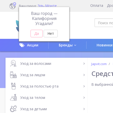
Оплата
До
Эль-Монте
Ваш город:
Ваш город —
Калифорния
Угадали?
Акции
Бренды
Новинки
Уход за волосами
Japvit.com
Средс
Уход за лицом
В выбранной
Уход за полостью рта
Уход за телом
Уход за детьми