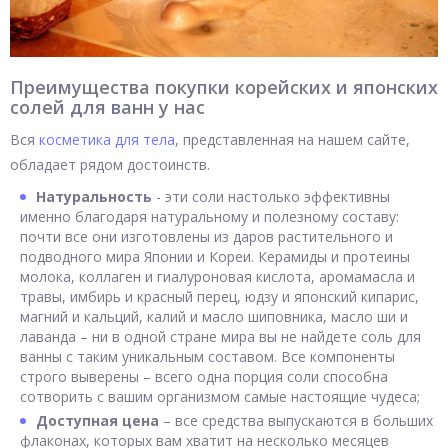
Преимущества покупки корейских и японских
солей для ванн у нас
Вся
косметика для тела
, представленная на нашем сайте,
обладает рядом достоинств.
Натуральность
- эти соли настолько эффективны
именно благодаря натуральному и полезному составу:
почти все они изготовлены из даров растительного и
подводного мира Японии и Кореи. Керамиды и протеины
молока, коллаген и гиалуроновая кислота, аромамасла и
травы, имбирь и красный перец, юдзу и японский кипарис,
магний и кальций, калий и масло шиповника, масло ши и
лаванда – ни в одной стране мира вы не найдете соль для
ванны с таким уникальным составом. Все компоненты
строго выверены – всего одна порция соли способна
сотворить с вашим организмом самые настоящие чудеса;
Доступная цена
– все средства выпускаются в больших
флаконах, которых вам хватит на несколько месяцев