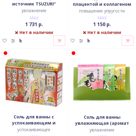
источник TSUZURI"
плацентой и коллагеном
(аромат свежести)
(10 ароматов)
увлажнение
повышение упругости
MAX
MAX
1 731 р.
1 150 р.
Нет в наличии
Нет в наличии
Соль для ванны с
Соль для ванны
успокаивающим и
увлажняющая (аромат
восстанавливающим
персика, полыни, юдзу)
успокаивающее
увлажнение
эффектом (10 ароматов)