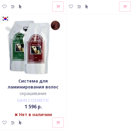
Система для
ламинирования волос
Mahogana Brown Lombok
окрашивание
Original set Mahogana
GAIN COSMETIC
Brown
1 596 р.
Нет в наличии