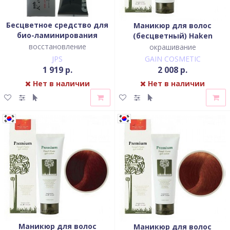
Бесцветное средство для
Маникюр для волос
био-ламинирования
(бесцветный) Haken
волос, 220 мл, ZAB
Premium Pearll Pure Gel
восстановление
окрашивание
Color-Crystal Clear
JPS
GAIN COSMETIC
1 919 р.
2 008 р.
Нет в наличии
Нет в наличии
Маникюр для волос
Маникюр для волос