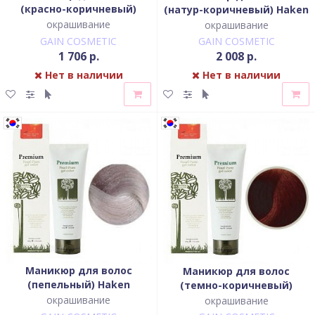
(красно-коричневый)
(натур-коричневый) Haken
Haken Premium Pearll Pure
Premium Pearll Pure Gel
окрашивание
окрашивание
Gel Color-Chestnut Brown
Color-Macadamia Nature
GAIN COSMETIC
GAIN COSMETIC
Red
Brown
1 706 р.
2 008 р.
Нет в наличии
Нет в наличии
Маникюр для волос
Маникюр для волос
(пепельный) Haken
(темно-коричневый)
Premium Pearll Pure Gel
Haken Premium Pearll Pure
окрашивание
окрашивание
Color- Sparkling ash gray
Gel Color-Cacao Dark Brown