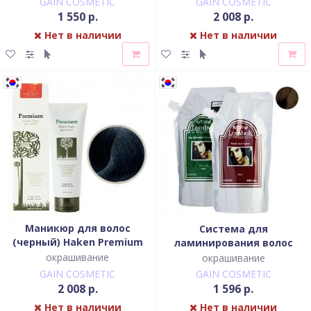
GAIN COSMETIC
GAIN COSMETIC
1 550 р.
2 008 р.
Нет в наличии
Нет в наличии
Маникюр для волос
Система для
(черный) Haken Premium
ламинирования волос
Pearll Pure Gel Color-
Dark Brown Lombok Original
окрашивание
окрашивание
Charcoal Black
set DarkBrown
GAIN COSMETIC
GAIN COSMETIC
2 008 р.
1 596 р.
Нет в наличии
Нет в наличии