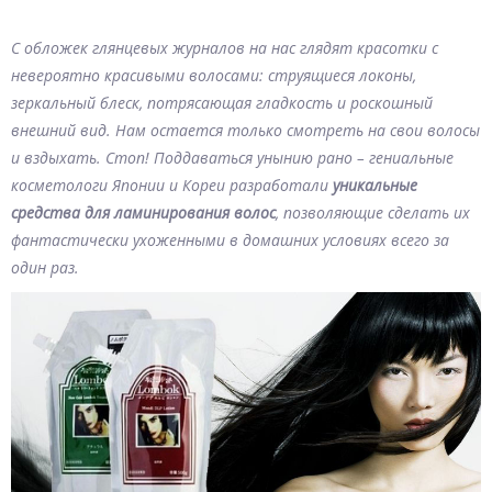
С обложек глянцевых журналов на нас глядят красотки с
невероятно красивыми волосами: струящиеся локоны,
зеркальный блеск, потрясающая гладкость и роскошный
внешний вид. Нам остается только смотреть на свои волосы
и вздыхать. Стоп! Поддаваться унынию рано – гениальные
косметологи Японии и Кореи разработали
уникальные
средства для ламинирования волос
, позволяющие сделать их
фантастически ухоженными в домашних условиях всего за
один раз.