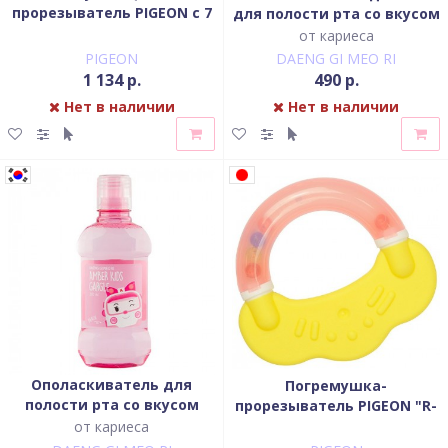
прорезыватель PIGEON с 7
для полости рта со вкусом
месяцев Колечко
яблока
от кариеса
PIGEON
DAENG GI MEO RI
1 134 р.
490 р.
Нет в наличии
Нет в наличии
Ополаскиватель для
Погремушка-
полости рта со вкусом
прорезыватель PIGEON "R-
персика
1" от 3 мес
от кариеса