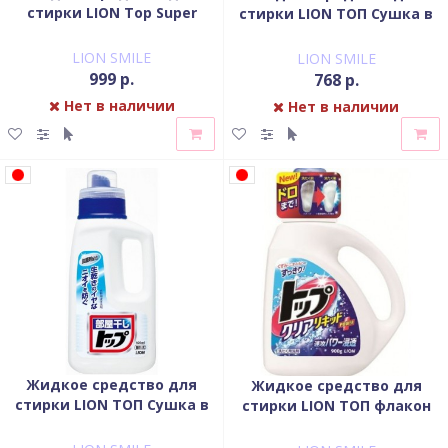
стирки LION Top Super
стирки LION ТОП Cушка в
NANOX флакон 450 гр
помещении запасной блок
600 мл
LION SMILE
LION SMILE
999 р.
768 р.
Нет в наличии
Нет в наличии
Жидкое средство для
Жидкое средство для
стирки LION ТОП Cушка в
стирки LION ТОП флакон
помещении флакон 820 мл
900 гр