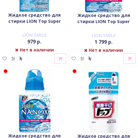
Жидкое средство для
Жидкое средство для
стирки LION Top Super
стирки LION Top Super
NANOX запасной блок 360
NANOX запасной блок 660
гр
гр
LION SMILE
LION SMILE
979 р.
1 799 р.
Нет в наличии
Нет в наличии
Жидкое средство для
Жидкое средство для