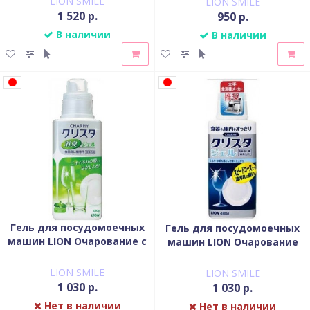
LION SMILE
LION SMILE
1 520 р.
950 р.
В наличии
В наличии
Гель для посудомоечных
Гель для посудомоечных
машин LION Очарование с
машин LION Очарование
запахом цитруса флакон-
флакон-дозатор 480 гр
дозатор 480 гр
LION SMILE
LION SMILE
1 030 р.
1 030 р.
Нет в наличии
Нет в наличии