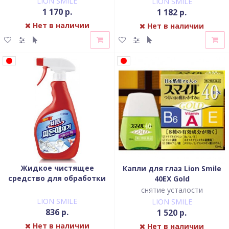
LION SMILE
LION SMILE
1 170 р.
1 182 р.
Нет в наличии
Нет в наличии
Жидкое чистящее
Капли для глаз Lion Smile
средство для обработки
40EX Gold
ткани перед стиркой Lion
снятие усталости
Beat спрей 500 мл
LION SMILE
LION SMILE
836 р.
1 520 р.
Нет в наличии
Нет в наличии