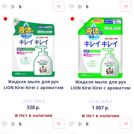
Жидкое мыло для рук
Жидкое мыло для рук
LION Kirei Kirei с ароматом
LION Kirei Kirei с ароматом
цитруса запасной блок 200
цитруса запасной блок 450
мл
мл
LION SMILE
LION SMILE
338 р.
1 007 р.
Нет в наличии
Нет в наличии