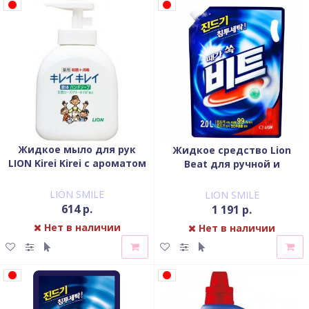
Жидкое мыло для рук
Жидкое средство Lion
LION Kirei Kirei с ароматом
Beat для ручной и
цитруса флакон-дозатор
автоматической стирки
250 мл
мягкая упаковка 2000 мл
LION SMILE
LION SMILE
614 р.
1 191 р.
Нет в наличии
Нет в наличии