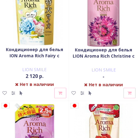
Кондиционер для белья
Кондиционер для белья
ION Aroma Rich Fairy с
LION Aroma Rich Christine с
ароматом ландыша и
пряным фруктовым
фруктов мягкая уп. 1210
ароматом запасной блок
LION SMILE
LION SMILE
мл
450 мл
2 120 р.
-
Нет в наличии
Нет в наличии