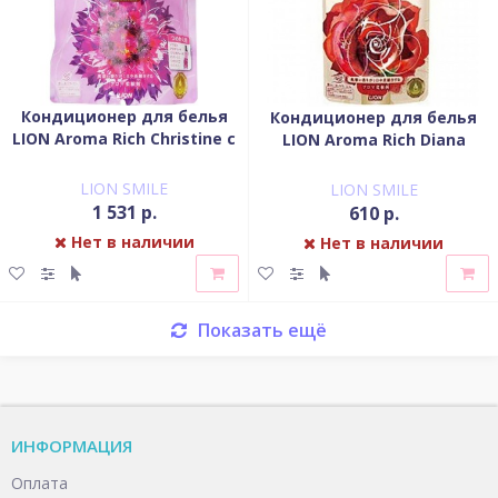
Кондиционер для белья
Кондиционер для белья
LION Aroma Rich Christine с
LION Aroma Rich Diana
пряным фруктовым
запасной блок 450 мл
ароматом мягкая уп 1125
LION SMILE
LION SMILE
мл
1 531 р.
610 р.
Нет в наличии
Нет в наличии
Показать ещё
ИНФОРМАЦИЯ
Оплата