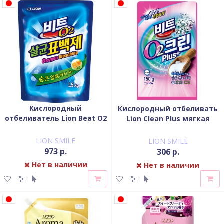
Кислородный
Кислородный отбеливать
отбеливатель Lion Beat O2
Lion Clean Plus мягкая
порошок мягкая упаковка
упаковка 150 гр
1.5 кг
LION SMILE
LION SMILE
973 р.
306 р.
Нет в наличии
Нет в наличии