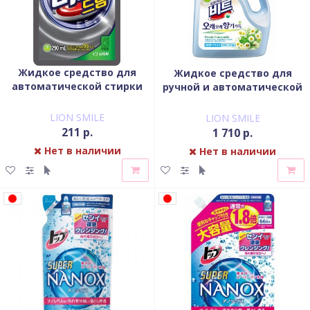
Жидкое средство для
Жидкое средство для
автоматической стирки
ручной и автоматической
Lion Beat Drum мягкая
стирки Lion Beat -
упаковка 300 гр
Ромашка флакон 2340 мл
LION SMILE
LION SMILE
211 р.
1 710 р.
Нет в наличии
Нет в наличии