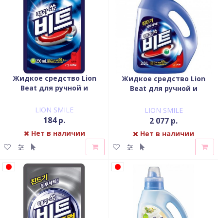
Жидкое средство Lion
Жидкое средство Lion
Beat для ручной и
Beat для ручной и
автоматической стирки
автоматической стирки
мягкая упаковка 290 гр
флакон 3000 мл
LION SMILE
LION SMILE
184 р.
2 077 р.
Нет в наличии
Нет в наличии