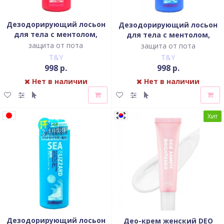
Дезодорирующий лосьон
Дезодорирующий лосьон
для тела с ментолом,
для тела с ментолом,
настойкой имбиря,
настойкой имбиря,
защита от пота
защита от пота
экстрактами
экстрактами чая и
T&Y
T&Y
низкорослого бамбука и
низкорослого бамбука
998 р.
998 р.
чая
Нет в наличии
Нет в наличии
Хит
Дезодорирующий лосьон
Део-крем женский DEO