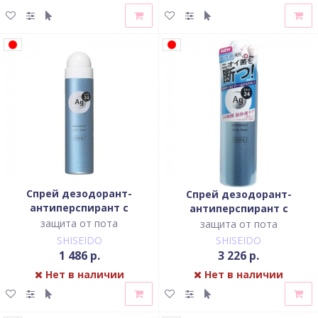
Спрей дезодорант-
Спрей дезодорант-
антиперспирант с
антиперспирант с
охлаждающим эффектом
охлаждающим эффектом
защита от пота
защита от пота
с ионами серебра без
с ионами серебра, без
SHISEIDO
SHISEIDO
запаха
запаха
1 486 р.
3 226 р.
Нет в наличии
Нет в наличии