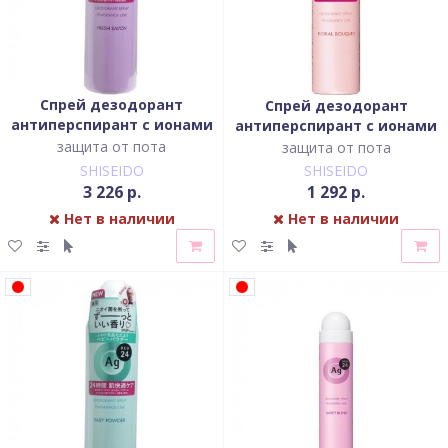
Спрей дезодорант
Спрей дезодорант
антиперспирант с ионами
антиперспирант с ионами
серебра с ароматом
серебра с ароматом
защита от пота
защита от пота
свежести
цветов
SHISEIDO
SHISEIDO
3 226 р.
1 292 р.
Нет в наличии
Нет в наличии