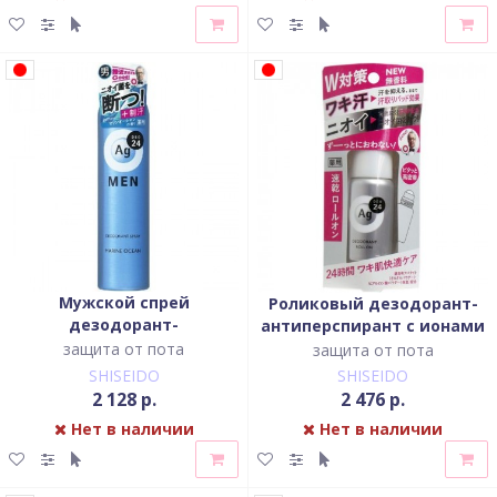
Мужской спрей
Роликовый дезодорант-
дезодорант-
антиперспирант с ионами
антиперспирант с ионами
серебра без запаха
защита от пота
защита от пота
серебра с ароматом
SHISEIDO
SHISEIDO
морского бриза
2 128 р.
2 476 р.
Нет в наличии
Нет в наличии