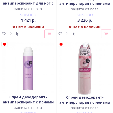
антиперспирант для ног с
антиперспирант с ионами
ионами серебра без
серебра с ароматом
защита от пота
защита от пота
запаха
вербены и цитрусов
SHISEIDO
SHISEIDO
1 421 р.
3 226 р.
Нет в наличии
Нет в наличии
Спрей дезодорант-
Спрей дезодорант-
антиперспирант с ионами
антиперспирант с ионами
серебра с ароматом
серебра с ароматом
защита от пота
защита от пота
свежести
цветов