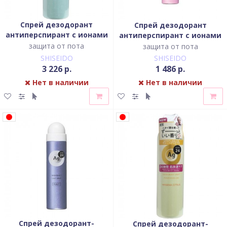
Спрей дезодорант
Спрей дезодорант
антиперспирант с ионами
антиперспирант с ионами
серебра с лёгким
серебра со сладким
защита от пота
защита от пота
цветочным ароматом
ароматом
SHISEIDO
SHISEIDO
детской присыпки
3 226 р.
1 486 р.
Нет в наличии
Нет в наличии
Спрей дезодорант-
Спрей дезодорант-