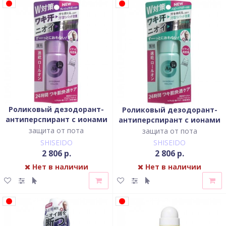
Роликовый дезодорант-
Роликовый дезодорант-
антиперспирант с ионами
антиперспирант с ионами
серебра с ароматом
серебра с лёгким
защита от пота
защита от пота
свежести
цветочным ароматом
SHISEIDO
SHISEIDO
детской присыпки
2 806 р.
2 806 р.
Нет в наличии
Нет в наличии