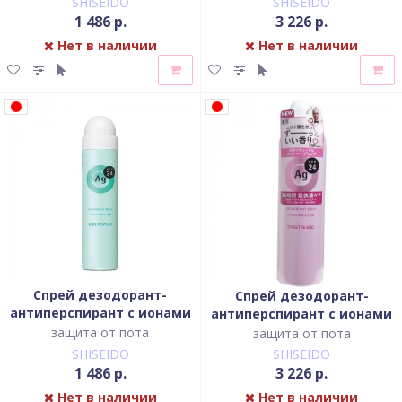
SHISEIDO
SHISEIDO
1 486 р.
3 226 р.
Нет в наличии
Нет в наличии
Спрей дезодорант-
Спрей дезодорант-
антиперспирант с ионами
антиперспирант с ионами
серебра с лёгким
серебра со сладким
защита от пота
защита от пота
цветочным ароматом
ароматом
SHISEIDO
SHISEIDO
детской присыпки
1 486 р.
3 226 р.
Нет в наличии
Нет в наличии