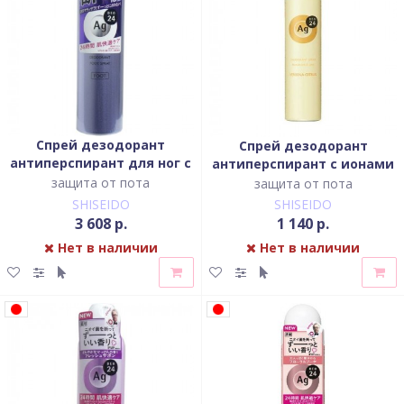
Спрей дезодорант
Спрей дезодорант
антиперспирант для ног с
антиперспирант с ионами
ионами серебра без
серебра с ароматом
защита от пота
защита от пота
запаха
вербены и цитрусов
SHISEIDO
SHISEIDO
3 608 р.
1 140 р.
Нет в наличии
Нет в наличии