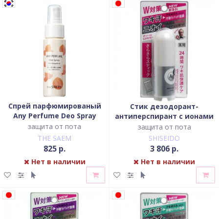
Спрей парфюмированый
Стик дезодорант-
Any Perfume Deo Spray
антиперспирант с ионами
[Pink Grapefruit]
серебра без запаха
защита от пота
защита от пота
THE SAEM
SHISEIDO
825 р.
3 806 р.
Нет в наличии
Нет в наличии