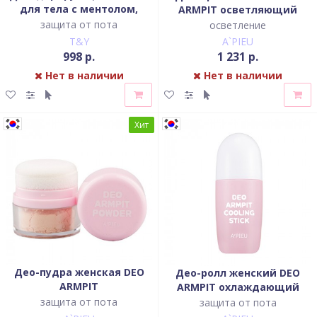
для тела с ментолом,
ARMPIT осветляющий
настойкой имбиря,
защита от пота
осветление
экстрактами чая,
T&Y
A`PIEU
низкорослого бамбука
998 р.
1 231 р.
Нет в наличии
Нет в наличии
Хит
Део-пудра женская DEO
Део-ролл женский DEO
ARMPIT
ARMPIT охлаждающий
защита от пота
защита от пота