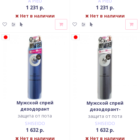
A`PIEU
A`PIEU
1 231 р.
1 231 р.
Нет в наличии
Нет в наличии
Мужской спрей
Мужской спрей
дезодорант
дезодорант-
антиперспирант с ионами
антиперспирант с ионами
защита от пота
защита от пота
серебра с ароматом
серебра без запаха
SHISEIDO
SHISEIDO
морского бриза
1 632 р.
1 632 р.
Нет в наличии
Нет в наличии