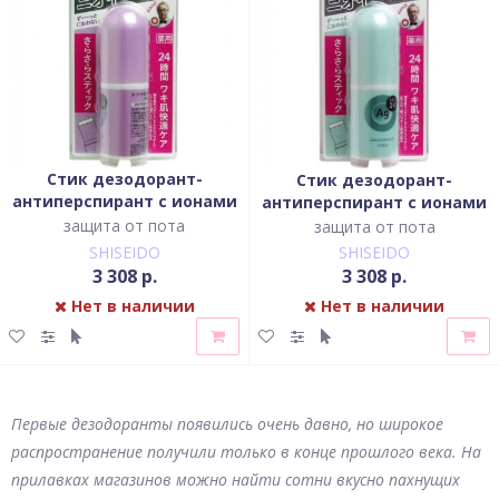
Стик дезодорант-
Стик дезодорант-
антиперспирант с ионами
антиперспирант с ионами
серебра с ароматом
серебра с лёгким
защита от пота
защита от пота
свежести
цветочным ароматом
SHISEIDO
SHISEIDO
детской присыпки
3 308 р.
3 308 р.
Нет в наличии
Нет в наличии
Первые дезодоранты появились очень давно, но широкое
распространение получили только в конце прошлого века. На
прилавках магазинов можно найти сотни вкусно пахнущих