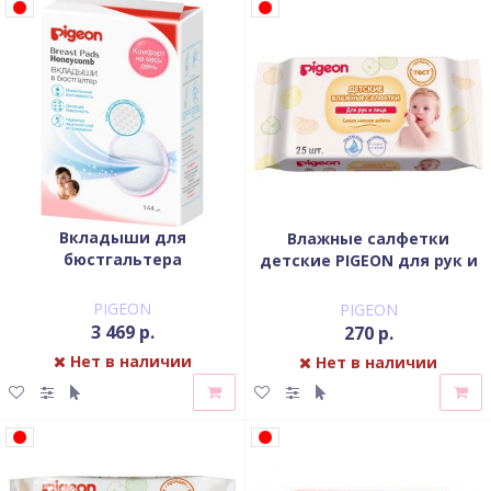
Вкладыши для
Влажные салфетки
бюстгальтера
детские PIGEON для рук и
одноразовые PIGEON
рта, пустышек, игрушек,
упаковка 144 шт
25 шт
PIGEON
PIGEON
3 469 р.
270 р.
Нет в наличии
Нет в наличии