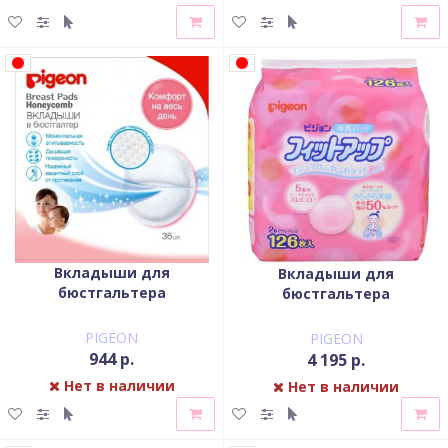
Вкладыши для
Вкладыши для
бюстгальтера
бюстгальтера
одноразовые PIGEON
одноразовые PIGEON
Honeycomb упаковка 36 шт
упаковка 126 шт
PIGEON
PIGEON
944 р.
4 195 р.
Нет в наличии
Нет в наличии