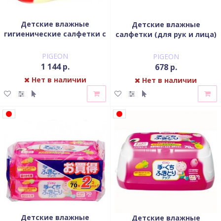
Детские влажные
Детские влажные
гигиенические салфетки с
салфетки (для рук и лица)
косметическим молочком
PIGEON запасной блок 70
PIGEON пластиковый
шт
PIGEON
PIGEON
контейнер 66 шт
1 144 р.
678 р.
Нет в наличии
Нет в наличии
Детские влажные
Детские влажные