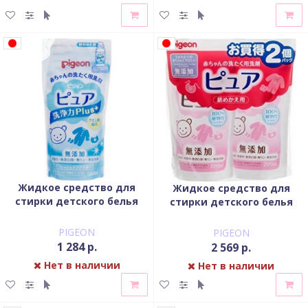
Жидкое средство для
Жидкое средство для
стирки детского белья
стирки детского белья
PIGEON запасной блок 500
PIGEON запасной блок
мл
720x2 мл
PIGEON
PIGEON
1 284 р.
2 569 р.
Нет в наличии
Нет в наличии