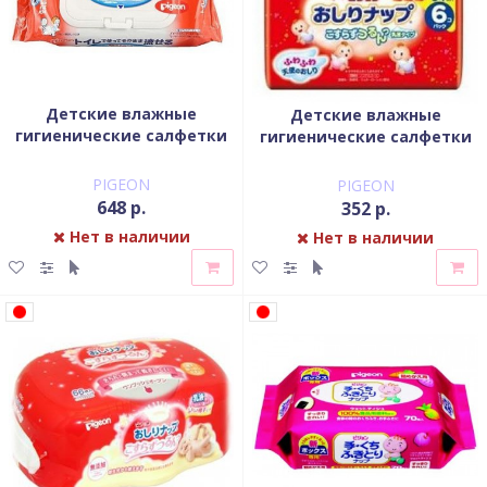
Детские влажные
Детские влажные
гигиенические салфетки
гигиенические салфетки
PIGEON мягкая упаковка с
PIGEON с косметическим
клапаном 70 шт
молочком запасной блок
PIGEON
PIGEON
66 шт
648 р.
352 р.
Нет в наличии
Нет в наличии