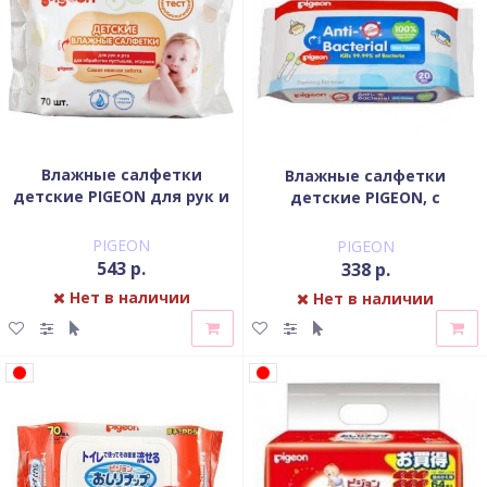
Влажные салфетки
Влажные салфетки
детские PIGEON для рук и
детские PIGEON, с
рта, пустышек, игрушек,
антибактериальным
70 шт
эффектом, 20 шт
PIGEON
PIGEON
543 р.
338 р.
Нет в наличии
Нет в наличии