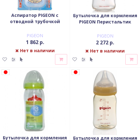
Аспиратор PIGEON с
Бутылочка для кормления
отводной трубочкой
PIGEON Перистальтик
Плюс с широким горлом
(стекло) 160 мл
PIGEON
PIGEON
1 862 р.
2 272 р.
Нет в наличии
Нет в наличии
Бутылочка для кормления
Бутылочка для кормления