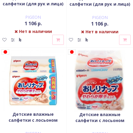
салфетки (для рук и лица)
салфетки (для рук и лица)
PIGEON запасной блок 70*2
PIGEON пластиковый
шт
контейнер 70 шт
PIGEON
PIGEON
1 106 р.
1 106 р.
Нет в наличии
Нет в наличии
Детские влажные
Детские влажные
салфетки с лосьоном
салфетки с лосьоном
PIGEON запасной блок 80
PIGEON запасной блок 80*3
шт
шт