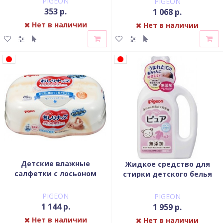
PIGEON
PIGEON
353 р.
1 068 р.
Нет в наличии
Нет в наличии
Детские влажные
Жидкое средство для
салфетки с лосьоном
стирки детского белья
PIGEON пластиковый
PIGEON 800 мл
контейнер 80 шт
PIGEON
PIGEON
1 144 р.
1 959 р.
Нет в наличии
Нет в наличии