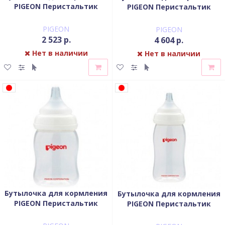
PIGEON Перистальтик
PIGEON Перистальтик
Плюс с широким горлом
Плюс с широким горлом
(стекло) 240 мл
160 мл PPSU
PIGEON
PIGEON
2 523 р.
4 604 р.
Нет в наличии
Нет в наличии
Бутылочка для кормления
Бутылочка для кормления
PIGEON Перистальтик
PIGEON Перистальтик
Плюс с широким горлом
Плюс с широким горлом
160 мл РР
240 мл РР