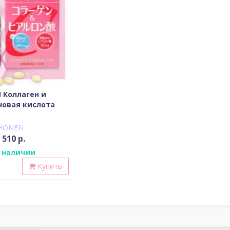
 Коллаген и
новая кислота
HONEN
 510 р.
 наличии
Купить