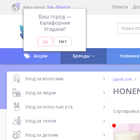
Оплата
До
Эль-Монте
Ваш город:
Ваш город —
Калифорния
Угадали?
Акции
Бренды
Новинки
Уход за волосами
Japvit.com
HONE
Уход за лицом
Уход за полостью рта
Сортировка:
Уход за телом
Уход за детьми