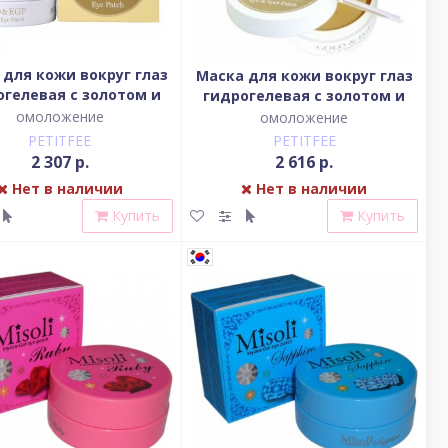
 для кожи вокруг глаз
Маска для кожи вокруг глаз
огелевая с золотом и
гидрогелевая с золотом и
F "Премиум", 60шт.
EGF, 90шт.
омоложение
омоложение
PETITFEE
PETITFEE
2 307 р.
2 616 р.
Нет в наличии
Нет в наличии
Купить
Купить