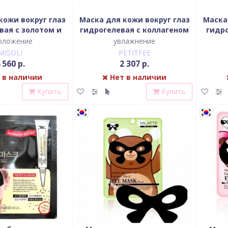
кожи вокруг глаз
Маска для кожи вокруг глаз
Маска
вая с золотом и
гидрогелевая с коллагеном
гидр
 пудрой, 60 шт
и коэнзимом Q10, 60 шт
оложение
увлажнение
MISOLI
PETITFEE
 560 р.
2 307 р.
 в наличии
Нет в наличии
Купить
Купить