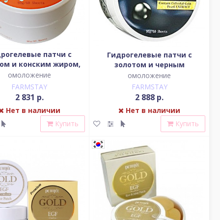
рогелевые патчи с
Гидрогелевые патчи с
ом и конским жиром,
золотом и черным
 (60шт. 30 применений),
жемчугом, 90 гр (60шт. 30
омоложение
омоложение
FarmStay
применений), FarmStay
FARMSTAY
FARMSTAY
2 831 р.
2 888 р.
Нет в наличии
Нет в наличии
Купить
Купить