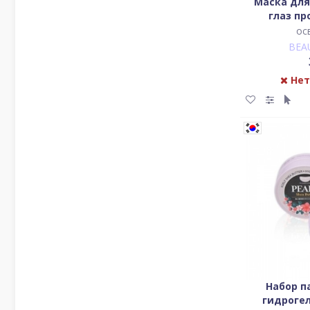
Маска для
глаз п
ос
BEA
Нет
Набор п
гидроге