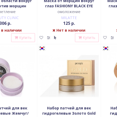
 области вокруг
Маска от морщин вокруг
Маск
ротив морщин
глаз FASHIONY BLACK EYE
гла
MASK-BEAR
ветление
омоложение
UTY CLINIC
MILATTE
306 р.
125 р.
 в наличии
Нет в наличии
Купить
Купить
атчей для век
Набор патчей для век
На
левые Жемчуг/
гидрогелевые Золото Gold
гид