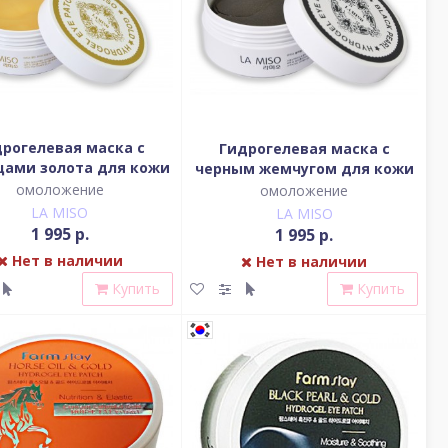
дрогелевая маска с
Гидрогелевая маска с
цами золота для кожи
черным жемчугом для кожи
вокруг глаз
вокруг глаз
омоложение
омоложение
LA MISO
LA MISO
1 995 р.
1 995 р.
Нет в наличии
Нет в наличии
Купить
Купить