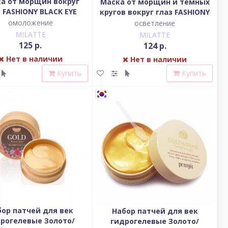
а от морщин вокруг
Маска от морщин и темных
з FASHIONY BLACK EYE
кругов вокруг глаз FASHIONY
MASK-RACCOON
BLACK EYE MASK-PANDA
омоложение
осветление
MILATTE
MILATTE
125 р.
124 р.
Нет в наличии
Нет в наличии
Купить
Купить
бор патчей для век
Набор патчей для век
рогелевые Золото/
гидрогелевые Золото/