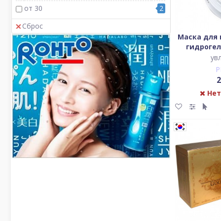
PETITFEE
6
от 30
2
SECRET KEY
1
Сброс
SKINFOOD
1
Маска для 
гидрогел
THE SAEM
1
жемчугом и
ув
WAVE CORPORATION
6
P
2
Нет