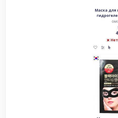
Маска для 
гидрогеле
алмазной
ом
4
Нет