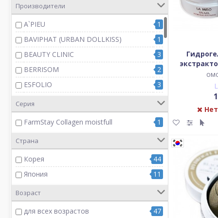
увлажнение и омоложение
1
Производители
A`PIEU
1
BAVIPHAT (URBAN DOLLKISS)
1
Гидроге
BEAUTY CLINIC
3
экстракто
BERRISOM
2
для кож
ом
ESFOLIO
3
1
ETUDE HOUSE
1
Серия
Нет
EYENLIP
2
FarmStay Collagen moistfull
1
FarmStay
4
Страна
KOELF
3
Корея
44
LA MISO
5
Япония
11
MegRhythm
5
MILATTE
6
Возраст
MISOLI
4
для всех возрастов
47