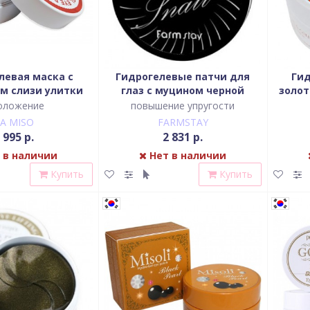
левая маска с
Гидрогелевые патчи для
Гид
м слизи улитки
глаз с муцином черной
золот
и вокруг глаз
улитки, 60 шт, Farmstay
90 гр.
оложение
повышение упругости
LA MISO
FARMSTAY
 995 р.
2 831 р.
 в наличии
Нет в наличии
Купить
Купить