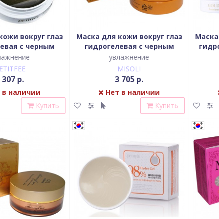
кожи вокруг глаз
Маска для кожи вокруг глаз
Маска
евая c черным
гидрогелевая c черным
гидр
 золотом, 60 шт.
жемчугом, 60шт
EG
лажнение
увлажнение
ETITFEE
MISOLI
 307 р.
3 705 р.
 в наличии
Нет в наличии
Купить
Купить