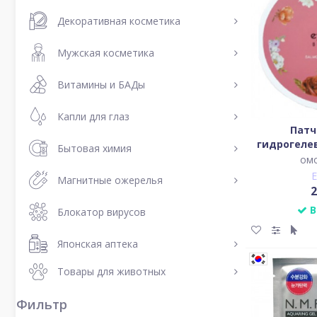
Декоративная косметика
Мужская косметика
Витамины и БАДы
Капли для глаз
Патч
гидрогеле
Бытовая химия
маслом
ом
SALMON 
Магнитные ожерелья
HYDROG
2
В
Блокатор вирусов
Японская аптека
Товары для животных
Фильтр