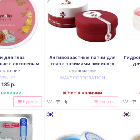
и для глаз
Антивозрастные патчи для
Гидро
вые с лососевым
глаз с энзимами змеиного
дл
 и пептидами
яда Spa Treatment
оложение
омоложение
OIL & PEPTIDE
EYENLIP
WAVE CORPORATION
EL EYE PATCH
 185 р.
-
 наличии
Нет в наличии
Купить
Купить