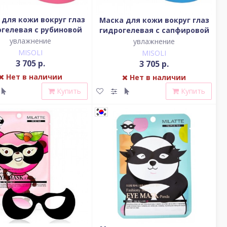
 для кожи вокруг глаз
Маска для кожи вокруг глаз
огелевая с рубиновой
гидрогелевая с сапфировой
пудрой, 60шт
пудрой, 60шт
увлажнение
увлажнение
MISOLI
MISOLI
3 705 р.
3 705 р.
Нет в наличии
Нет в наличии
Купить
Купить