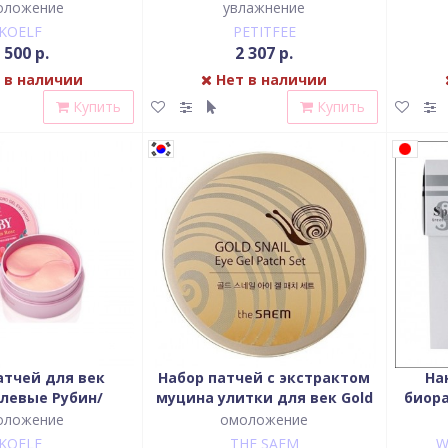
и Shea Butter
Hydrogel Eye Patch, 60 шт
Маточн
оложение
увлажнение
Eye Patch, 60 шт
Hydr
KOELF
PETITFEE
 500 р.
2 307 р.
 в наличии
Нет в наличии
Купить
Купить
атчей для век
Набор патчей с экстрактом
На
левые Рубин/
муцина улитки для век Gold
биор
я Роза Bulgarian
Snail Eye Gel Patch Set
гиа
оложение
омоложение
gel Eye Patch, 60
KOELF
THE SAEM
W