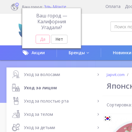
Оплата
До
Эль-Монте
Ваш город:
Ваш город —
Калифорния
Угадали?
Акции
Бренды
Новинки
Уход за волосами
Japvit.com
Японск
Уход за лицом
Уход за полостью рта
Сортировка:
Уход за телом
Уход за детьми