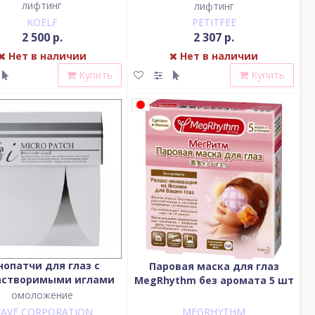
ое Молочко Royal Jelly
Улитка Gold/Snail Hydrogel
лифтинг
лифтинг
ogel Eye Patch, 60 шт
Eye Patch, 60 шт
KOELF
PETITFEE
2 500 р.
2 307 р.
Нет в наличии
Нет в наличии
Купить
Купить
нопатчи для глаз с
Паровая маска для глаз
астворимыми иглами
MegRhythm без аромата 5 шт
луроновой кислоты
омоложение
AVE CORPORATION
MEGRHYTHM