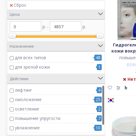
Сброс
Цена
р. -
р.
Гидрогел
Назначение
кожи вокру
повыше
для всех типов
48
BEA
для зрелой кожи
1
Действие
Нет
лифтинг
4
омоложение
25
осветление
2
повышение упругости
7
увлажнение
10