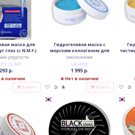
евая маска для
Гидрогелевая маска с
Ги
г глаз (с N.M.F.)
морским коллагеном для
части
кожи вокруг
ние упругости
омоложение
UTY CLINIC
LA MISO
293 р.
1 995 р.
 в наличии
Нет в наличии
Купить
Купить