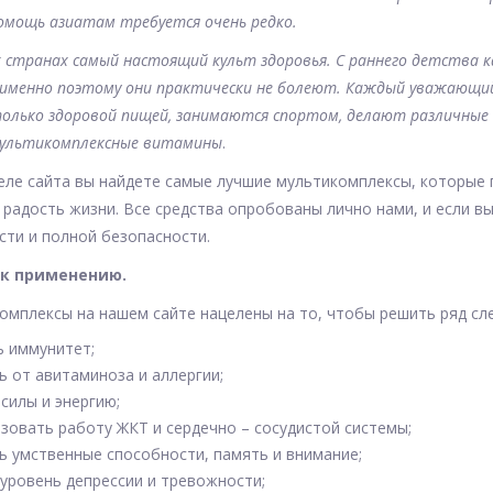
омощь азиатам требуется очень редко.
 странах самый настоящий культ здоровья. С раннего детства
 именно поэтому они практически не болеют. Каждый уважающий
лько здоровой пищей, занимаются спортом, делают различные 
мультикомплексные витамины
.
еле сайта вы найдете самые лучшие мультикомплексы, которые
 радость жизни. Все средства опробованы лично нами, и если вы 
ти и полной безопасности.
 к применению.
омплексы на нашем сайте нацелены на то, чтобы решить ряд с
ь иммунитет;
ь от авитаминоза и аллергии;
силы и энергию;
зовать работу ЖКТ и сердечно – сосудистой системы;
ь умственные способности, память и внимание;
 уровень депрессии и тревожности;