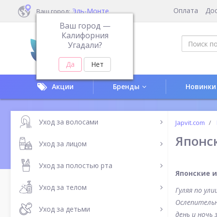
Оплата
До
Эль-Монте
Ваш город:
Ваш город —
Калифорния
Угадали?
Акции
Бренды
Новинки
Уход за волосами
Japvit.com
Японс
Уход за лицом
Уход за полостью рта
Японские 
Уход за телом
Гуляя по ул
Ослепительн
Уход за детьми
день и ночь