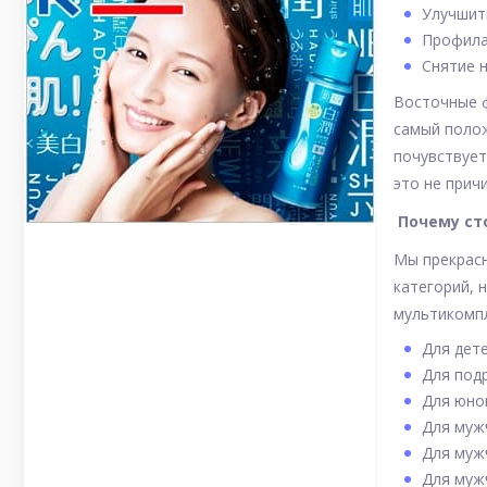
Улучшить
Профила
Снятие н
Восточные ф
самый полож
почувствует
это не прич
Почему сто
Мы прекрасн
категорий, 
мультикомпл
Для дете
Для подр
Для юнош
Для мужч
Для мужч
Для муж