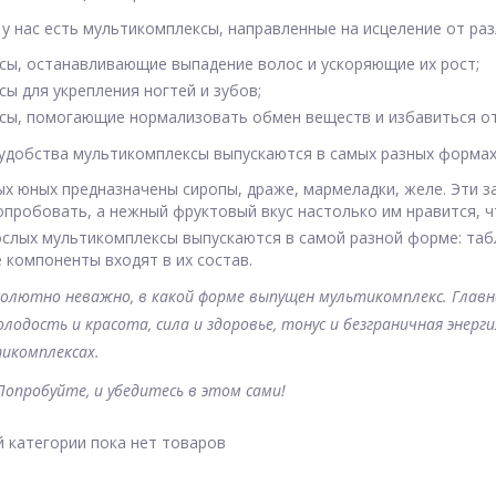
 у нас есть мультикомплексы, направленные на исцеление от ра
сы, останавливающие выпадение волос и ускоряющие их рост;
ы для укрепления ногтей и зубов;
сы, помогающие нормализовать обмен веществ и избавиться от
удобства мультикомплексы выпускаются в самых разных формах
ых юных предназначены сиропы, драже, мармеладки, желе. Эти 
пробовать, а нежный фруктовый вкус настолько им нравится, ч
ослых мультикомплексы выпускаются в самой разной форме: таб
е компоненты входят в их состав.
солютно неважно, в какой форме выпущен мультикомплекс. Глав
олодость и красота, сила и здоровье, тонус и безграничная энер
икомплексах.
Попробуйте, и убедитесь в этом сами!
 категории пока нет товаров