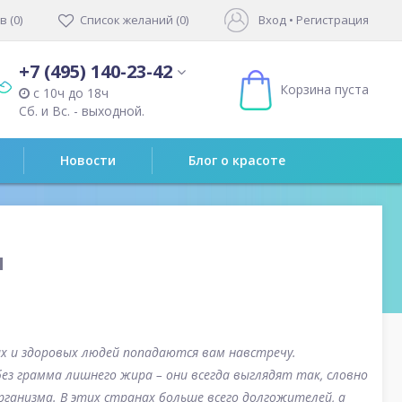
 (0)
Список желаний (0)
Вход
•
Регистрация
+7 (495) 140-23-42
Корзина пуста
с 10ч до 18ч
Сб. и Вс. - выходной.
Новости
Блог о красоте
ы
вых и здоровых людей попадаются вам навстречу.
ез грамма лишнего жира – они всегда выглядят так, словно
ганизма. В этих странах больше всего долгожителей, а