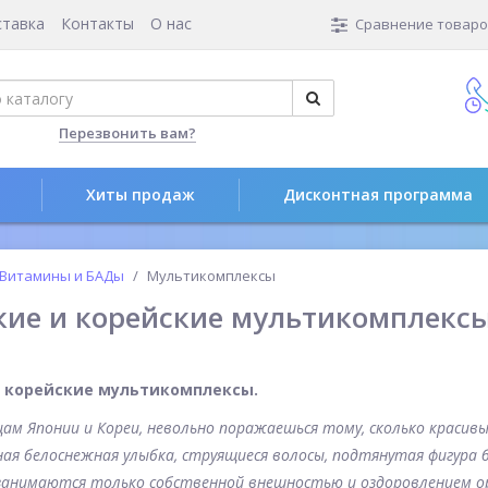
ставка
Контакты
О нас
Сравнение товаров
Перезвонить вам?
Хиты продаж
Дисконтная программа
Витамины и БАДы
Мультикомплексы
кие и корейские мультикомплекс
и корейские мультикомплексы.
ицам Японии и Кореи, невольно поражаешься тому, сколько краси
ая белоснежная улыбка, струящиеся волосы, подтянутая фигура б
 занимаются только собственной внешностью и оздоровлением ор