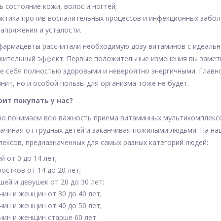
 состояние кожи, волос и ногтей;
ктика против воспалительных процессов и инфекционных забол
апряжения и усталости.
армацевты рассчитали необходимую дозу витаминов с идеальн
ительный эффект. Первые положительные изменения вы заметит
е себя полностью здоровыми и невероятно энергичными. Главно
инит, но и особой пользы для организма тоже не будет.
ит покупать у нас?
о понимаем всю важность приема витаминных мультикомплексов
начиная от грудных детей и заканчивая пожилыми людьми. На н
ексов, предназначенных для самых разных категорий людей:
й от 0 до 14 лет;
остков от 14 до 20 лет;
ей и девушек от 20 до 30 лет;
ин и женщин от 30 до 40 лет;
ин и женщин от 40 до 50 лет;
чин и женщин старше 60 лет.