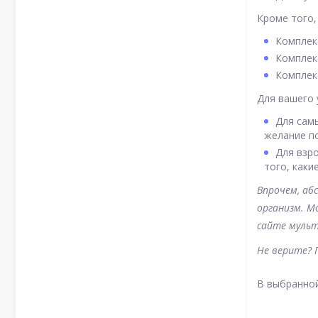
Кроме того,
Комплек
Комплекс
Комплек
Для вашего 
Для сам
желание по
Для взр
того, каки
Впрочем, аб
организм. М
сайте мульт
Не верите? 
В выбранной