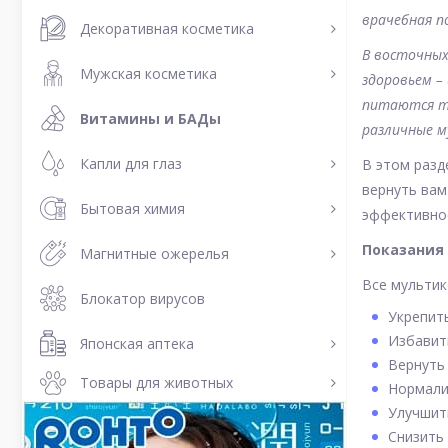
врачебная п
Декоративная косметика
В восточных
Мужская косметика
здоровьем –
питаются то
Витамины и БАДы
различные 
Капли для глаз
В этом разд
вернуть вам
Бытовая химия
эффективнос
Показания
Магнитные ожерелья
Все мультик
Блокатор вирусов
Укрепит
Избавит
Японская аптека
Вернуть 
Товары для животных
Нормали
Улучшит
Снизить