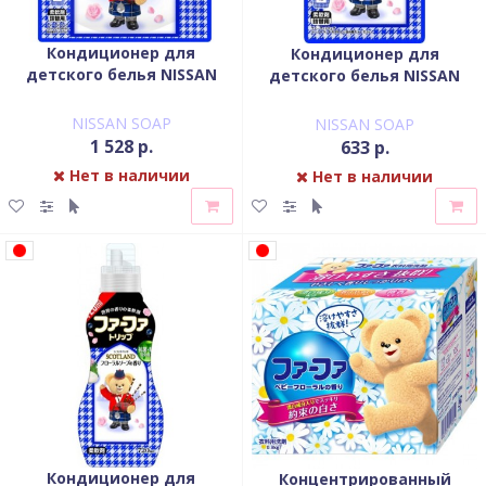
Кондиционер для
Кондиционер для
детского белья NISSAN
детского белья NISSAN
Soap FaFa Шотландия
Soap FaFa Шотландия
концентрированный
концентрированный
NISSAN SOAP
NISSAN SOAP
запасной блок 1,4 л
запасной блок 650 мл
1 528 р.
633 р.
Нет в наличии
Нет в наличии
Кондиционер для
Концентрированный