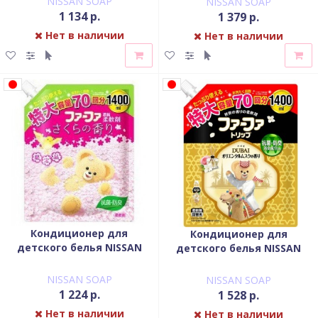
NISSAN SOAP
NISSAN SOAP
800 мл
1 134 р.
1 379 р.
Нет в наличии
Нет в наличии
Кондиционер для
Кондиционер для
детского белья NISSAN
детского белья NISSAN
Soap FaFa аромат Сакуры
Soap FaFa Дубай
запасной блок 1,4 л
концентрированный
NISSAN SOAP
NISSAN SOAP
запасной блок 1,4 л
1 224 р.
1 528 р.
Нет в наличии
Нет в наличии