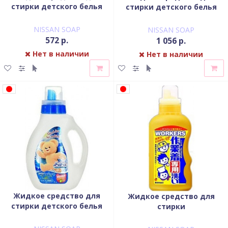
стирки детского белья
стирки детского белья
NISSAN Soap FaFa с
NISSAN Soap FaFa с
яблочным ароматом
яблочным ароматом
NISSAN SOAP
NISSAN SOAP
запасной блок 900 мл
флакон 1000 мл
572 р.
1 056 р.
Нет в наличии
Нет в наличии
Жидкое средство для
Жидкое средство для
стирки детского белья
стирки
NISSAN Soap FaFa флакон
сильнозагрязнённого
1000 мл
белья NISSAN Soap флакон