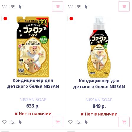
Кондиционер для
Кондиционер для
детского белья NISSAN
детского белья NISSAN
Soap FaFa Дубай
Soap FaFa Дубай
концентрированный
концентрированный
NISSAN SOAP
NISSAN SOAP
запасной блок 650 мл
флакон 720 мл
633 р.
849 р.
Нет в наличии
Нет в наличии