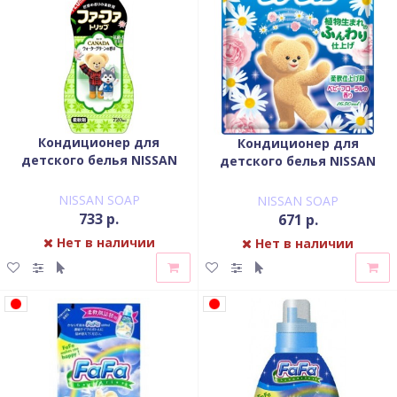
Кондиционер для
Кондиционер для
детского белья NISSAN
детского белья NISSAN
Soap FaFa Канада
Soap FaFa с цветочным
концентрированный
ароматом запасной блок
NISSAN SOAP
NISSAN SOAP
флакон 720 мл
1650 мл
733 р.
671 р.
Нет в наличии
Нет в наличии