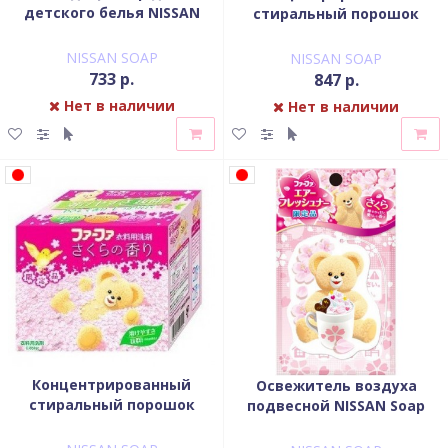
детского белья NISSAN
cтиральный порошок
Soap FaFa Шотландия
NISSAN Soap с
концентрированный
кондиционером для
NISSAN SOAP
NISSAN SOAP
флакон 720 мл
детского белья FaFa
733 р.
847 р.
Цветочный 900 гр
Нет в наличии
Нет в наличии
Концентрированный
Освежитель воздуха
стиральный порошок
подвесной NISSAN Soap
NISSAN Soap с
FaFa аромат Сакуры
кондиционером для