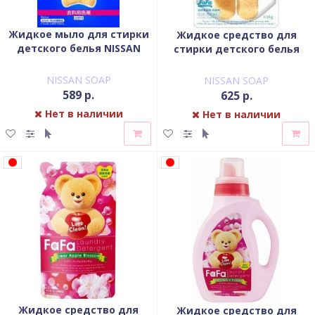
Жидкое мыло для стирки
Жидкое средство для
детского белья NISSAN
стирки детского белья
Soap FaFa с цветочным
NISSAN Soap FaFa запасной
ароматом мягкая
блок 900 мл
NISSAN SOAP
NISSAN SOAP
упаковка 810 мл
589 р.
625 р.
Нет в наличии
Нет в наличии
Жидкое средство для
Жидкое средство для