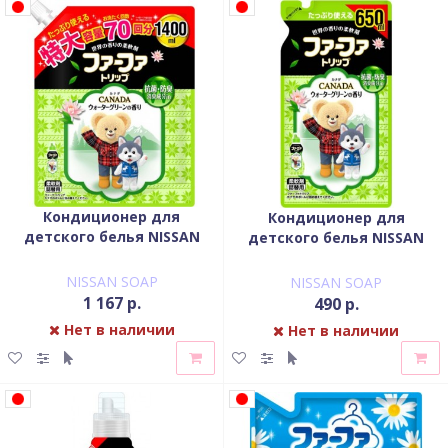
Кондиционер для
Кондиционер для
детского белья NISSAN
детского белья NISSAN
Soap FaFa Канада
Soap FaFa Канада
концентрированный
концентрированный
NISSAN SOAP
NISSAN SOAP
запасной блок 1,4 л
запасной блок 650 мл
1 167 р.
490 р.
Нет в наличии
Нет в наличии