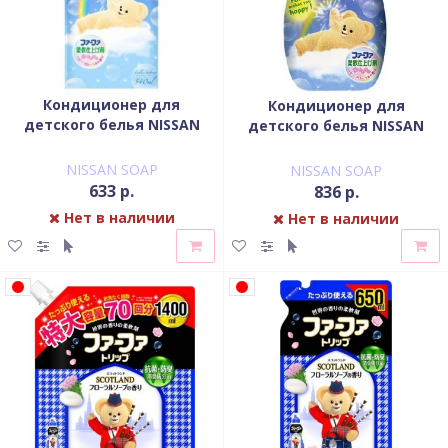
Кондиционер для
Кондиционер для
детского белья NISSAN
детского белья NISSAN
Soap FaFa с цветочным
Soap FaFa с цветочным
ароматом запасной блок
ароматом флакон 600 мл
NISSAN SOAP
NISSAN SOAP
540 мл
633 р.
836 р.
Нет в наличии
Нет в наличии