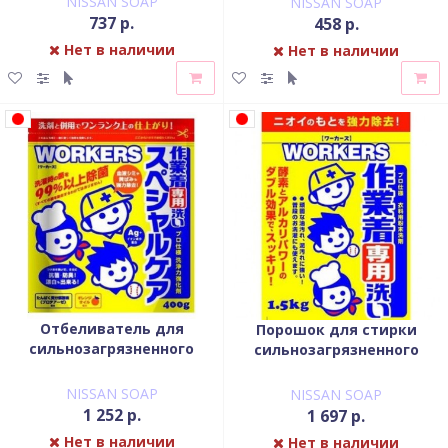
NISSAN SOAP
NISSAN SOAP
детского белья Fafa
737 р.
458 р.
Сакура 850 гр
Нет в наличии
Нет в наличии
Отбеливатель для
Порошок для стирки
сильнозагрязненного
сильнозагрязненного
белья NISSAN Soap с
белья NISSAN Soap 1500 гр
ионами серебра 400 гр
NISSAN SOAP
NISSAN SOAP
1 252 р.
1 697 р.
Нет в наличии
Нет в наличии