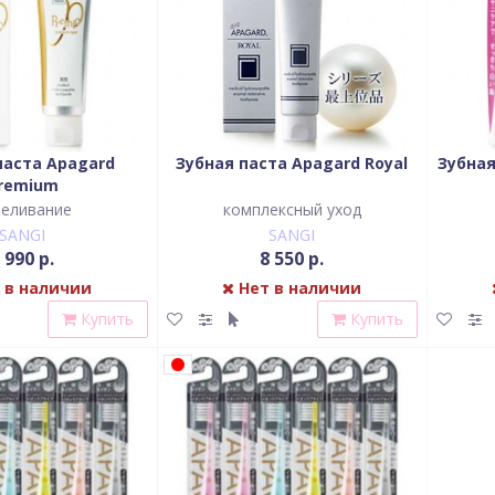
паста Apagard
Зубная паста Apagard Royal
Зубная
remium
еливание
комплексный уход
SANGI
SANGI
 990 р.
8 550 р.
 в наличии
Нет в наличии
Купить
Купить