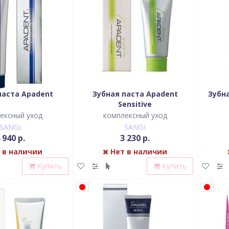
паста Apadent
Зубная паста Apadent
Зубна
Sensitive
ексный уход
комплексный уход
SANGI
SANGI
 940 р.
3 230 р.
 в наличии
Нет в наличии
Купить
Купить