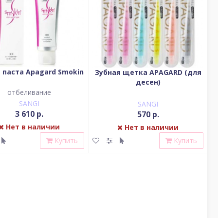
 паста Apagard Smokin
Зубная щетка APAGARD (для
десен)
отбеливание
SANGI
SANGI
3 610 р.
570 р.
Нет в наличии
Нет в наличии
Купить
Купить