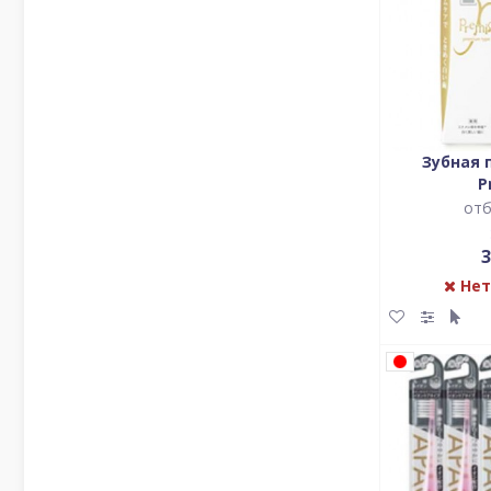
Зубная 
P
отб
3
Нет