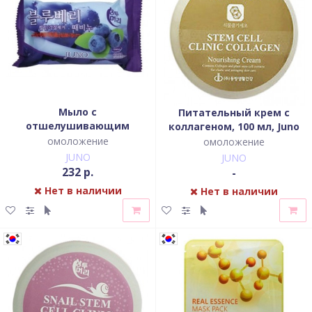
Мыло с
Питательный крем с
отшелушивающим
коллагеном, 100 мл, Juno
эффектом с черникой, 150
омоложение
омоложение
мл, Juno
JUNO
JUNO
232 р.
-
Нет в наличии
Нет в наличии