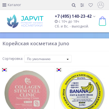
Каталог
+7 (495) 140-23-42
с 10ч до 18ч
Сб. и Вс. - выходной.
Корейская косметика Juno
Сортировка:
По умолчанию