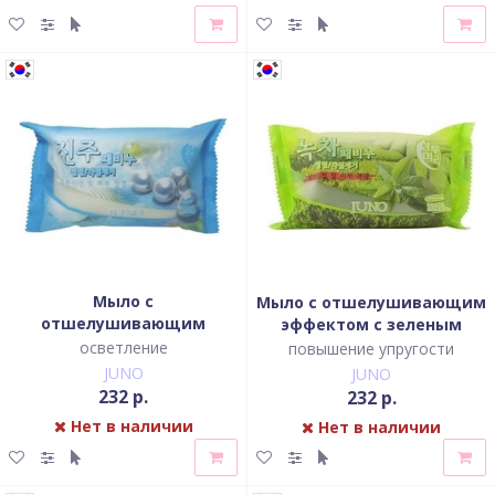
Мыло с
Мыло с отшелушивающим
отшелушивающим
эффектом с зеленым
эффектом с жемчугом, 150
чаем, 150 мл, Juno
осветление
повышение упругости
мл, Juno
JUNO
JUNO
232 р.
232 р.
Нет в наличии
Нет в наличии