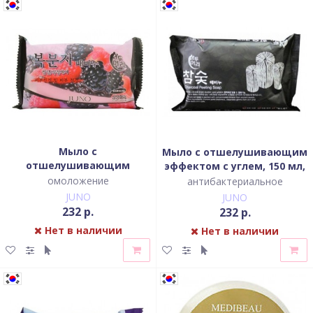
Мыло с
Мыло с отшелушивающим
отшелушивающим
эффектом с углем, 150 мл,
эффектом с малиной, 150
Juno
омоложение
антибактериальное
мл, Juno
JUNO
JUNO
232 р.
232 р.
Нет в наличии
Нет в наличии