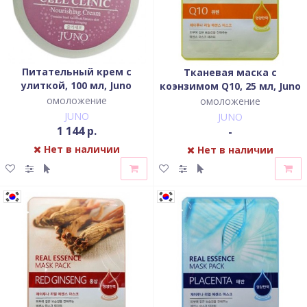
Питательный крем с
Тканевая маска с
улиткой, 100 мл, Juno
коэнзимом Q10, 25 мл, Juno
омоложение
омоложение
JUNO
JUNO
1 144 р.
-
Нет в наличии
Нет в наличии