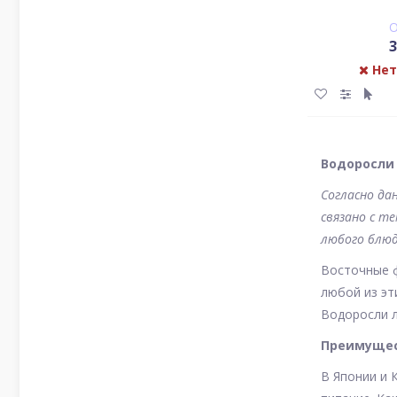
O
3
Нет
Водоросли
Согласно да
связано с т
любого блюд
Восточные ф
любой из эт
Водоросли л
Преимущес
В Японии и 