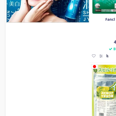
Fancl
4
В