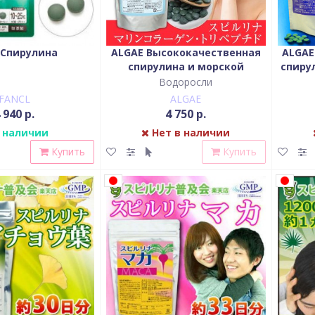
 Спирулина
ALGAE Высококачественная
ALGAE
спирулина и морской
спиру
коллаген
Водоросли
FANCL
ALGAE
 940 р.
4 750 р.
 наличии
Нет в наличии
Купить
Купить