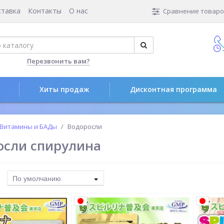
ставка
Контакты
О нас
Сравнение товаров
Перезвонить вам?
Хиты продаж
Дисконтная программа
Витамины и БАДы
Водоросли
осли спирулина
По умолчанию