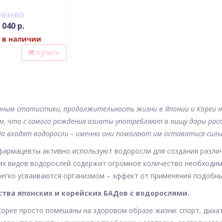
RIHIRO
 040 р.
 в наличии
Купить
нным статистики, продолжительность жизни в Японии и Кореи на
ем, что с самого рождения азиаты употребляют в пищу дары рас
а входят водоросли – именно они помогают им оставаться силь
армацевты активно используют водоросли для создания различны
их видов водорослей содержит огромное количество необходим
егко усваиваются организмом – эффект от применения подобны
тва японских и корейских БАДов с водорослями.
Корее просто помешаны на здоровом образе жизни: спорт, дыха