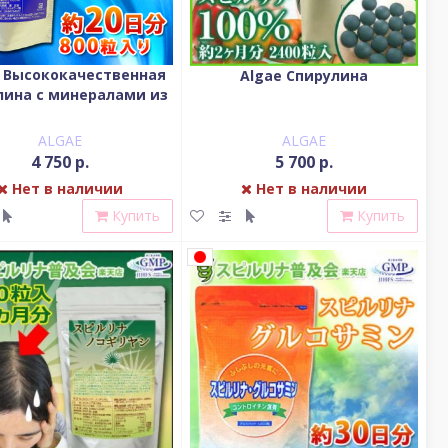
 Высококачественная
Algae Спирулина
лина с минералами из
морской воды
ALGAE
ALGAE
4 750 р.
5 700 р.
Нет в наличии
Нет в наличии
Купить
Купить