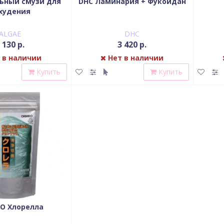
льный смузи для
DHC Ламинария + Фукоидан
худения
ALGAE
DHC
 130 р.
3 420 р.
 в наличии
Нет в наличии
Купить
Купить
RO Хлорелла