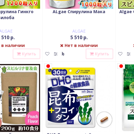
ирулина Гинкго
ALgae Спирулина Мака
Algae
Билоба
ALGAE
ALGAE
 510 р.
5 510 р.
 в наличии
Нет в наличии
Купить
Купить