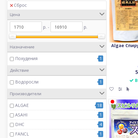
Сброс
Цена
р. -
р.
Algae Спи
Назначение
Похудения
1
Действие
5
В
Водоросли
1
Производители
ALGAE
18
ASAHI
1
DHC
4
FANCL
1