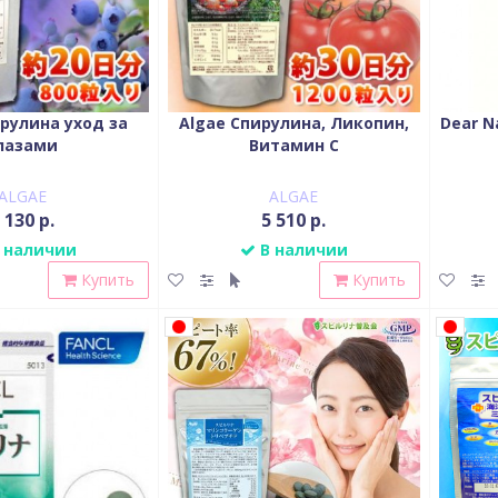
рулина уход за
Algae Спирулина, Ликопин,
Dear N
лазами
Витамин С
ALGAE
ALGAE
 130 р.
5 510 р.
 наличии
В наличии
Купить
Купить