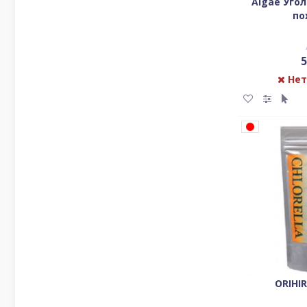
Algae Уго
по
5
Нет
ORIHI