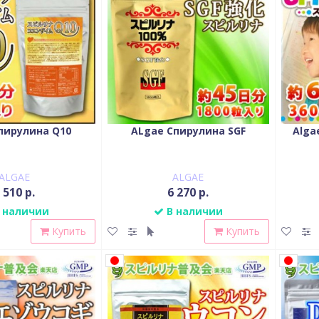
пирулина Q10
ALgae Спирулина SGF
Alga
ALGAE
ALGAE
 510 р.
6 270 р.
 наличии
В наличии
Купить
Купить