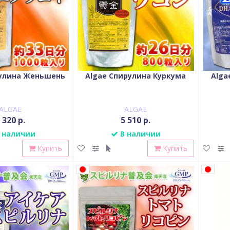
рулина Женьшень
Algae Спирулина Куркума
Alga
ALGAE
ALGAE
 320 р.
5 510 р.
 наличии
В наличии
Купить
Купить