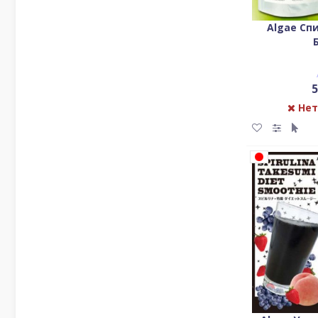
Algae Сп
5
Нет