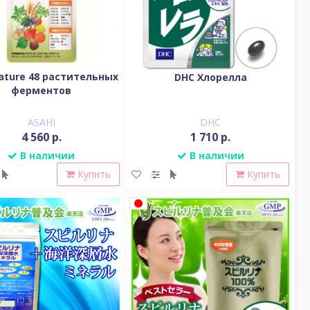
ature 48 растительных
DHC Хлорелла
ферментов
ASAHI
DHC
4 560 р.
1 710 р.
В наличии
В наличии
Купить
Купить