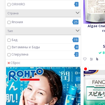
ORIHIRO
1
Страна
Япония
25
Algae Спи
г
Тип
Бад
19
5
Витамины и Бады
4
В
Спирулина
2
Сброс