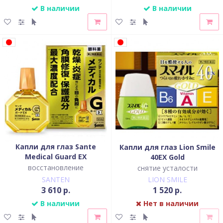
В наличии
В наличии
Капли для глаз Sante
Капли для глаз Lion Smile
Medical Guard EX
40EX Gold
восстановление
снятие усталости
SANTEN
LION SMILE
3 610 р.
1 520 р.
В наличии
Нет в наличии