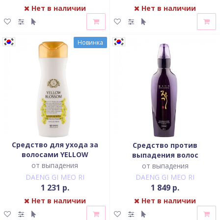
Нет в наличии
Нет в наличии
Новинка
Средство для ухода за
Средство против
волосами YELLOW
выпадения волос
BLOSSOM против
восстанавливающее
от выпадения
от выпадения
выпадения
(интенсивного действия)
DAENG GI MEO RI
DAENG GI MEO RI
1 231 р.
1 849 р.
Нет в наличии
Нет в наличии