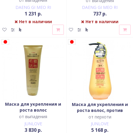
от выпадения
от выпадения
DAENG GI MEO RI
DAENG GI MEO RI
1 231 р.
737 р.
Нет в наличии
Нет в наличии
Маска для укрепления и
Маска для укрепления и
роста волос
роста волос, против
перхоти
от выпадения
от перхоти
JUNLOVE
JUNLOVE
3 830 р.
5 168 р.