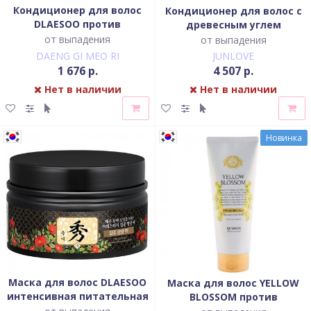
Кондиционер для волос
Кондиционер для волос с
DLAESOO против
древесным углем
выпадения
от выпадения
от выпадения
DAENG GI MEO RI
JUNLOVE
1 676 р.
4 507 р.
Нет в наличии
Нет в наличии
Новинка
Маска для волос DLAESOO
Маска для волос YELLOW
интенсивная питательная
BLOSSOM против
против выпадения
выпадения