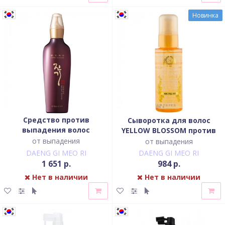
Новинка
Средство против
Сыворотка для волос
выпадения волос
YELLOW BLOSSOM против
интенсивного действия
выпадения
от выпадения
от выпадения
DAENG GI MEO RI
DAENG GI MEO RI
1 651 р.
984 р.
Нет в наличии
Нет в наличии