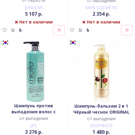
от перхоти
от выпадения
JUNLOVE
GAIN COSMETIC
5 107 р.
2 354 р.
Нет в наличии
Нет в наличии
Шампунь против
Шампунь-бальзам 2 в 1
выпадения волос с
Чёрный чеснок ORIGINAL
морскими водорослями,
SCALP CARE 2 IN 1 SHAMPOO
от выпадения
от выпадения
800 мл, JPS
BLACK GARLIC
JPS
DEOPROCE
3 276 р.
1 480 р.