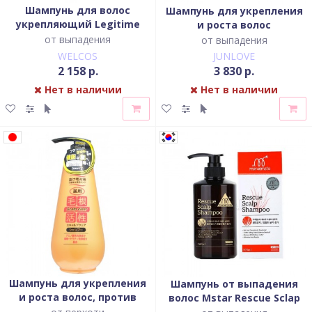
Шампунь для волос
Шампунь для укрепления
укрепляющий Legitime
и роста волос
Age Scalp Shampoo
от выпадения
от выпадения
WELCOS
JUNLOVE
2 158 р.
3 830 р.
Нет в наличии
Нет в наличии
Шампунь для укрепления
Шампунь от выпадения
и роста волос, против
волос Mstar Rescue Sclap
перхоти
Shampoo