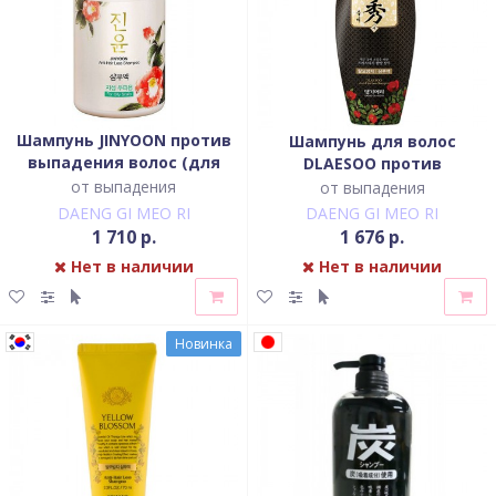
Шампунь JINYOON против
Шампунь для волос
выпадения волос (для
DLAESOO против
жирной кожи головы)
выпадения
от выпадения
от выпадения
DAENG GI MEO RI
DAENG GI MEO RI
1 710 р.
1 676 р.
Нет в наличии
Нет в наличии
Новинка