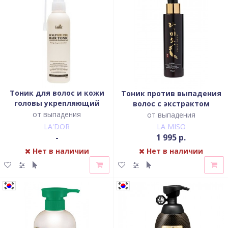
Тоник для волос и кожи
Тоник против выпадения
головы укрепляющий
волос с экстрактом
Scalp Helper Hair Tonic
красного женьшеня
от выпадения
от выпадения
LA'DOR
LA MISO
-
1 995 р.
Нет в наличии
Нет в наличии