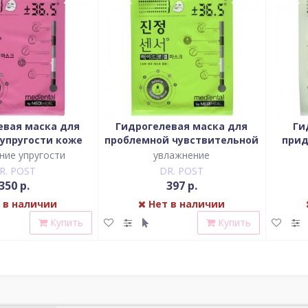
евая маска для
Гидрогелевая маска для
Ги
упругости коже
проблемной чувствительной
прид
лица
кожи лица
ние упругости
увлажнение
R. POST
DR. POST
350 р.
397 р.
 в наличии
Нет в наличии
Купить
Купить