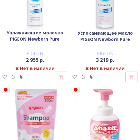
Увлажняющее молочко
Успокаивающее масло
PIGEON Newborn Pure
PIGEON Newborn Pure
Moisturizing Lotion 0+ мес
Calming Oil 0+ мес 100 мл
200 мл
PIGEON
PIGEON
2 955 р.
3 219 р.
Нет в наличии
Нет в наличии