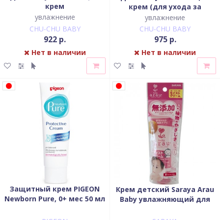
крем
крем (для ухода за
областью вокруг рта)
увлажнение
увлажнение
CHU-CHU BABY
CHU-CHU BABY
922 р.
975 р.
Нет в наличии
Нет в наличии
Защитный крем PIGEON
Крем детский Saraya Arau
Newborn Pure, 0+ мес 50 мл
Baby увлажняющий для
тела 50 г