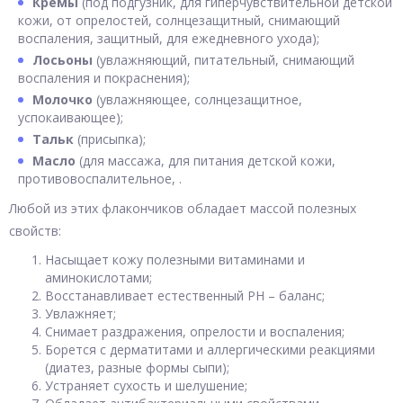
Кремы
(под подгузник, для гиперчувствительной детской
кожи, от опрелостей, солнцезащитный, снимающий
воспаления, защитный, для ежедневного ухода);
Лосьоны
(увлажняющий, питательный, снимающий
воспаления и покраснения);
Молочко
(увлажняющее, солнцезащитное,
успокаивающее);
Тальк
(присыпка);
Масло
(для массажа, для питания детской кожи,
противовоспалительное, .
Любой из этих флакончиков обладает массой полезных
свойств:
Насыщает кожу полезными витаминами и
аминокислотами;
Восстанавливает естественный PH – баланс;
Увлажняет;
Снимает раздражения, опрелости и воспаления;
Борется с дерматитами и аллергическими реакциями
(диатез, разные формы сыпи);
Устраняет сухость и шелушение;