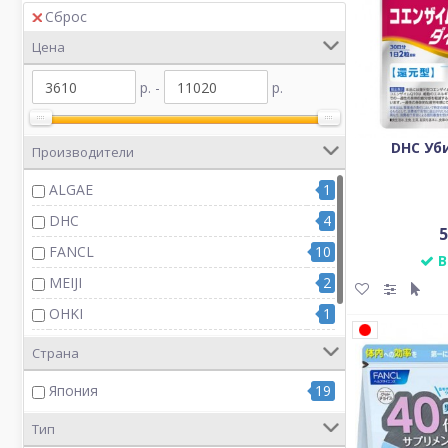
Сброс
Цена
р. -
р.
DHC Уб
Производители
ALGAE
1
DHC
4
5
FANCL
10
В
MEIJI
2
OHKI
1
YUWA
1
Страна
Япония
19
Тип