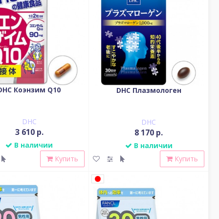
DHC Коэнзим Q10
DHC Плазмологен
DHC
DHC
3 610 р.
8 170 р.
В наличии
В наличии
Купить
Купить