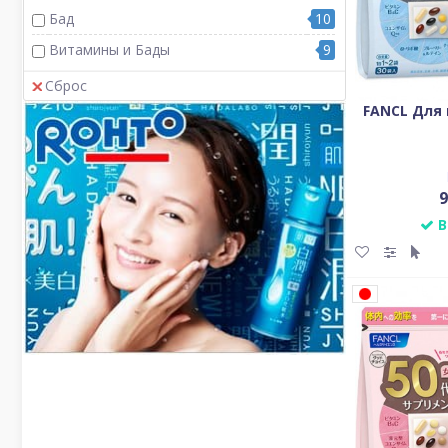
Бад
10
Витамины и Бады
9
Сброс
FANCL Для 
9
В