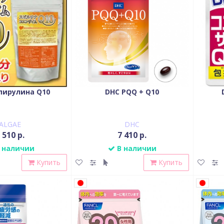
пирулина Q10
DHC PQQ + Q10
ALGAE
DHC
 510 р.
7 410 р.
 наличии
В наличии
Купить
Купить