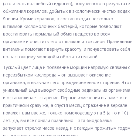
(это и есть волшебный гидроген), полученного в результате
обжигания кораллов, добытых в экологически чистых водах
Японии. Кроме кораллов, в состав входят несколько
штаммов кисломолочных бактерий, которые позволяют
восстановить нормальный обмен веществ во всем
организме и очистить его от шлаков и токсинов. Правильные
витамины помогают вернуть красоту, и почувствовать себя
по-настоящему молодой и обольстительной.
Тусклый цвет лица и появление морщин напрямую связаны с
переизбытком кислорода – он вызывает окисление
организма, и вызывает его преждевременное старение. Этот
уникальный БАД выводит свободные радикалы из организма
и останавливает старение. Первые изменения вы заметите
практически сразу же, а спустя месяц отражение в зеркале
покажет вам вас же, только помолодевшую на 5 (а то и 10)
лет. Да, вы все поняли правильно – эта биодобавка
запускает стрелки часов назад, и с каждым прожитым годом
вы выглядите все свежее и моложе.