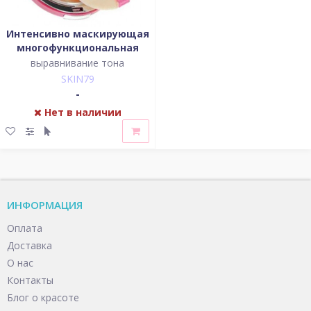
Интенсивно маскирующая
многофункциональная
компактная ББ пудра "Хот
выравнивание тона
пинк", 15гр, SKIN79
SKIN79
-
Нет в наличии
ИНФОРМАЦИЯ
Оплата
Доставка
О нас
Контакты
Блог о красоте