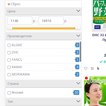
Сброс
Цена
р. -
р.
DHC 32
Производители
П
ALGAE
5
DHC
3
3
FANCL
1
В
KAWAI
4
MORIKAWA
3
OHKI
5
Страна
ORIHIRO
3
Япония
30
UHA
3
Тип
UNIMAT
3