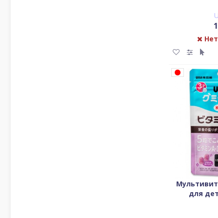
1
Нет
Мультивит
для дет
ви