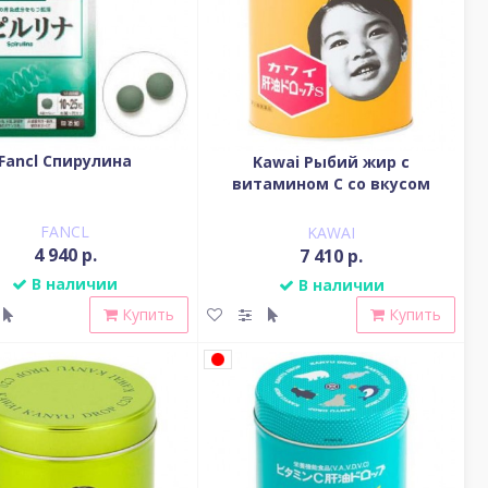
Fancl Спирулина
Kawai Рыбий жир с
витамином С со вкусом
банана
FANCL
KAWAI
4 940 р.
7 410 р.
В наличии
В наличии
Купить
Купить