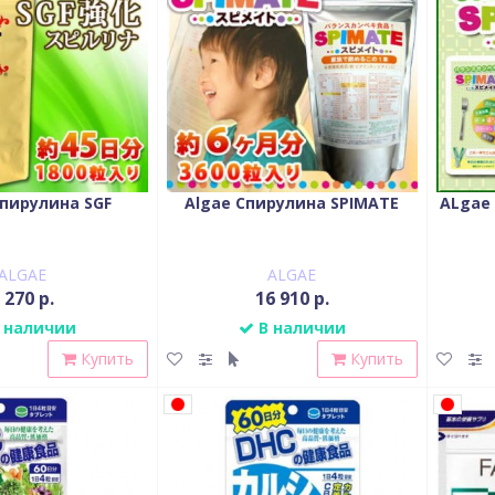
пирулина SGF
Algae Спирулина SPIMATE
ALgae
ALGAE
ALGAE
 270 р.
16 910 р.
 наличии
В наличии
Купить
Купить