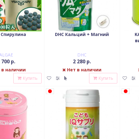
 Спирулина
DHC Кальций + Магний
K
в
ALGAE
DHC
 700 р.
2 280 р.
 в наличии
Нет в наличии
Купить
Купить