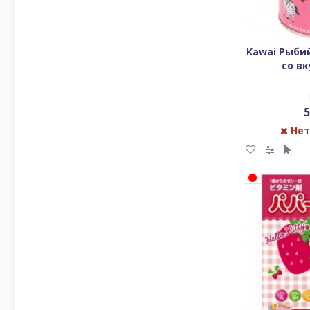
Kawai Рыби
со в
5
Нет