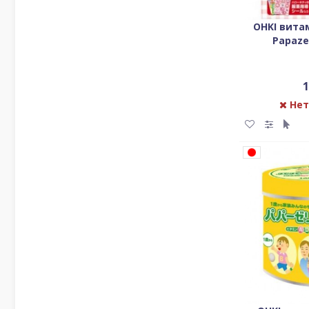
OHKI вита
Papazer
1
Нет