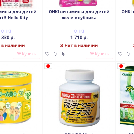
мины для детей
OHKI витамины для детей
OHKI
i 5 Hello Kity
желе-клубника
OHKI
OHKI
 330 р.
1 710 р.
 в наличии
Нет в наличии
Купить
Купить