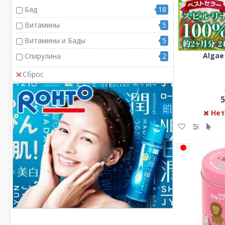
Бад
18
Витамины
5
Витамины и Бады
5
Algae
Спирулина
2
Сброс
5
Нет