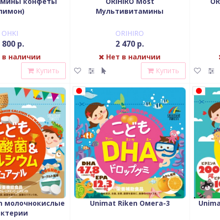
амины конфеты
ORIHIRO Most
OR
лимон)
Мультивитамины
OHKI
ORIHIRO
 800 р.
2 470 р.
 в наличии
Нет в наличии
Купить
Купить
en молочнокислые
Unimat Riken Омега-3
Unima
актерии