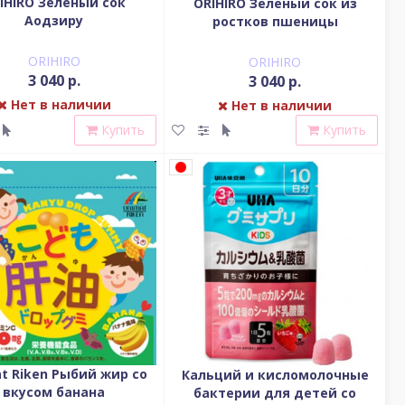
IHIRO Зелёный сок
ORIHIRO Зеленый сок из
Аодзиру
ростков пшеницы
ORIHIRO
ORIHIRO
3 040 р.
3 040 р.
Нет в наличии
Нет в наличии
Купить
Купить
t Riken Рыбий жир со
Кальций и кисломолочные
вкусом банана
бактерии для детей со