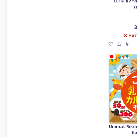
OHKI вит
(
3
Нет
Unimat Rik
б