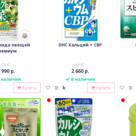
 вида овощей
DHC Кальций + CBP
ремиум
DHC
DHC
 990 р.
2 660 р.
 наличии
В наличии
Купить
Купить