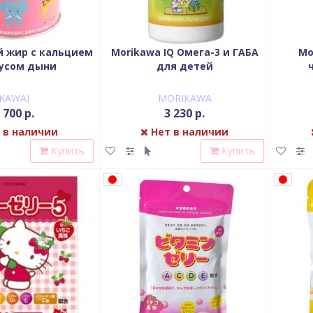
й жир с кальцием
Morikawa IQ Омега-3 и ГАБА
Mo
кусом дыни
для детей
KAWAI
MORIKAWA
 700 р.
3 230 р.
 в наличии
Нет в наличии
Купить
Купить