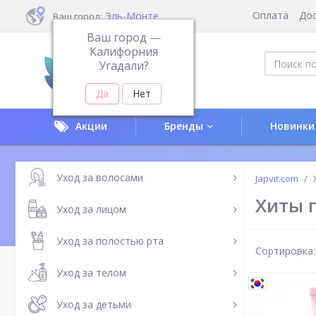
Оплата
До
Эль-Монте
Ваш город:
Ваш город —
Калифорния
Угадали?
Акции
Бренды
Новинки
Уход за волосами
Japvit.com
Хиты 
Уход за лицом
Уход за полостью рта
Сортировка:
Уход за телом
Уход за детьми