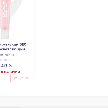
м женский DEO
 осветляющий
ветление
A`PIEU
 231 р.
 в наличии
Купить