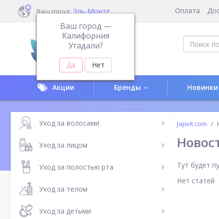
Оплата
До
Эль-Монте
Ваш город:
Ваш город —
Калифорния
Угадали?
Акции
Бренды
Новинки
Уход за волосами
Japvit.com
Новос
Уход за лицом
Тут будет п
Уход за полостью рта
Нет статей
Уход за телом
Уход за детьми