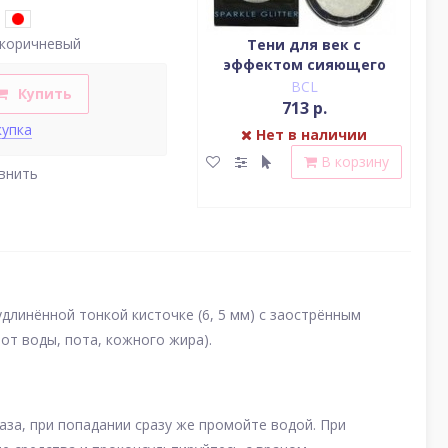
коричневый
Водостойкая жидкая
Тени для век c
подводка (цвет
эффектом сияющего
(у
насыщенный черный)
блеска (серебро)
BCL
BCL
Купить
2 379 р.
713 р.
купка
Нет в наличии
Нет в наличии
В корзину
В корзину
внить
удлинённой тонкой кисточке (6, 5 мм) с заострённым
от воды, пота, кожного жира).
аза, при попадании сразу же промойте водой. При