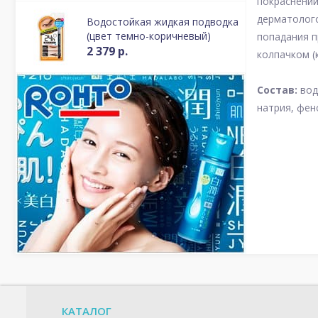
покраснении
дерматолого
Водостойкая жидкая подводка
(цвет темно-коричневый)
попадания п
2 379 р.
колпачком (
Состав:
вод
натрия, фен
КАТАЛОГ