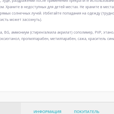
, зуде, раздражении после применения прекратите использовани
м. Храните в недоступных для детей местах. Не храните в мест
рямых солнечных лучей. Избегайте попадания на одежду (трудн
кисть может засохнуть).
а, BG, аммониум (стирен/алкила акрилат) сополимер, PVP, этано
оксиэтанол, пропилпарабен, метилпарабен, сажа, краситель сини
ИНФОРМАЦИЯ
ПОКУПАТЕЛЬ