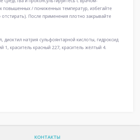
е средства и проконсультируйтесь с врачом-
ах повышенных / пониженных температур, избегайте
о отстирать). После применения плотно закрывайте
л, диоктил натрия сульфоянтарной кислоты, гидроксид
й 1, краситель красный 227, краситель жёлтый 4.
КОНТАКТЫ