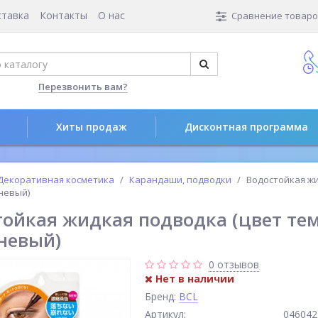
ставка
Контакты
О нас
Сравнение товаров
Перезвонить вам?
Хиты продаж
Дисконтная программа
Декоративная косметика
Карандаши, подводки
Водостойкая жи
невый)
тойкая жидкая подводка (цвет те
невый)
0 отзывов
Нет в наличии
Бренд:
BCL
Артикул:
046042