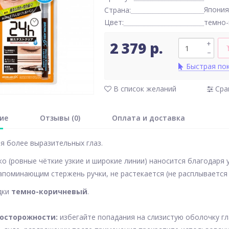
Япония
Страна:
Цвет:
темно-
2 379 р.
+
–
Быстрая по
В список желаний
Сра
ие
Отзывы (0)
Оплата и доставка
я более выразительных глаз.
ко (ровные чёткие узкие и широкие линии) наносится благодаря 
апоминающим стержень ручки, не растекается (не расплывается 
дки
темно-коричневый
.
осторожности:
избегайте попадания на слизистую оболочку гл