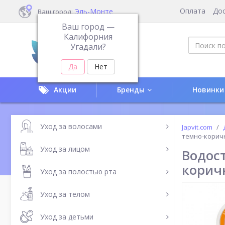
Оплата
До
Эль-Монте
Ваш город:
Ваш город —
Калифорния
Угадали?
Акции
Бренды
Новинки
Уход за волосами
Japvit.com
темно-корич
Уход за лицом
Водос
корич
Уход за полостью рта
Уход за телом
Уход за детьми