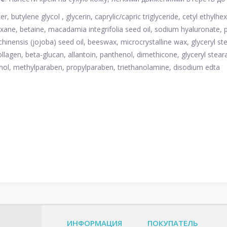
r, butylene glycol , glycerin, caprylic/capric triglyceride, cetyl ethyl
xane, betaine, macadamia integrifolia seed oil, sodium hyaluronate, 
inensis (jojoba) seed oil, beeswax, microcrystalline wax, glyceryl ste
llagen, beta-glucan, allantoin, panthenol, dimethicone, glyceryl ste
ol, methylparaben, propylparaben, triethanolamine, disodium edta
ИНФОРМАЦИЯ
ПОКУПАТЕЛЬ