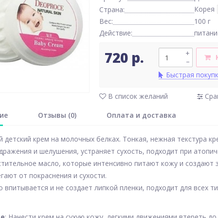
Корея
Страна:
Вес:
100 г
Действие:
питани
720 р.
+
–
Быстрая покуп
В список желаний
Сра
ие
Отзывы (0)
Оплата и доставка
 детский крем на молочных белках. Тонкая, нежная текстура кр
дражения и шелушения, устраняет сухость, подходит при атопи
астительное масло, которые интенсивно питают кожу и создают
егают от покраснения и сухости.
 впитывается и не создает липкой пленки, подходит для всех ти
ие
: Нанести крем на сухую кожу, легкими движениями втереть до