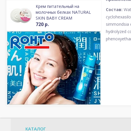
Крем питательный на
Состав:
Wate
молочных белках NATURAL
cyclohexasilo
SKIN BABY CREAM
720 р.
simmondsia ch
hydrolyzed co
phenoxyethan
КАТАЛОГ