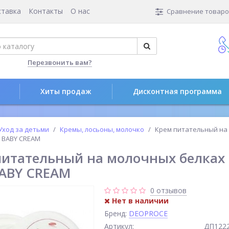
ставка
Контакты
О нас
Сравнение товаров
Перезвонить вам?
Хиты продаж
Дисконтная программа
Уход за детьми
Кремы, лосьоны, молочко
Крем питательный на
N BABY CREAM
питательный на молочных белках
BABY CREAM
0 отзывов
Нет в наличии
Бренд:
DEOPROCE
Артикул:
ДП122