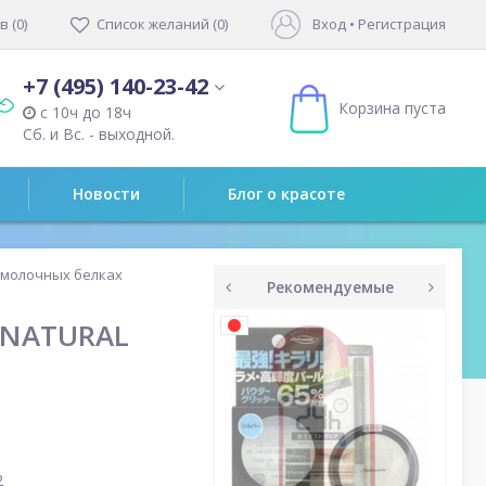
 (0)
Список желаний (0)
Вход
•
Регистрация
+7 (495) 140-23-42
Корзина пуста
с 10ч до 18ч
Сб. и Вс. - выходной.
Новости
Блог о красоте
 молочных белках
Рекомендуемые
prev
next
 NATURAL
2