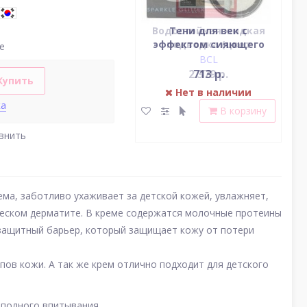
Водостойкая жидкая
Тени для век c
эффектом сияющего
подводка (цвет
(у
е
насыщенный черный)
блеска (серебро)
BCL
BCL
2 379 р.
713 р.
Купить
Нет в наличии
Нет в наличии
ка
В корзину
В корзину
внить
ема, заботливо ухаживает за детской кожей, увлажняет,
ческом дерматите. В креме содержатся молочные протеины
 защитный барьер, который защищает кожу от потери
пов кожи. А так же крем отлично подходит для детского
 полного впитывания.