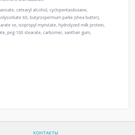
hexanoate, cetearyl alcohol, cyclopentasiloxane,
polysorbate 60, butyrospermum parkii (shea butter),
arate se, isopropyl myristate, hydrolyzed milk protein,
arate, peg-100 stearate, carbomer, xanthan gum,
КОНТАКТЫ