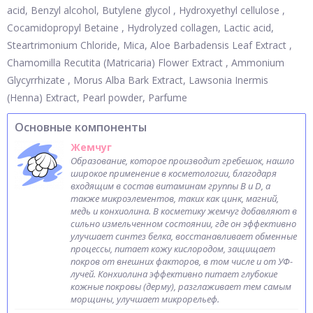
acid, Benzyl alcohol, Butylene glycol , Hydroxyethyl cellulose ,
Cocamidopropyl Betaine , Hydrolyzed collagen, Lactic acid,
Steartrimonium Chloride, Mica, Aloe Barbadensis Leaf Extract ,
Chamomilla Recutita (Matricaria) Flower Extract , Ammonium
Glycyrrhizate , Morus Alba Bark Extract, Lawsonia Inermis
(Henna) Extract, Pearl powder, Parfume
Основные компоненты
Жемчуг
Образование, которое производит гребешок, нашло
широкое применение в косметологии, благодаря
входящим в состав витаминам группы В и D, а
также микроэлементов, таких как цинк, магний,
медь и конхиолина. В косметику жемчуг добавляют в
сильно измельченном состоянии, где он эффективно
улучшает синтез белка, восстанавливает обменные
процессы, питает кожу кислородом, защищает
покров от внешних факторов, в том числе и от УФ-
лучей. Конхиолина эффективно питает глубокие
кожные покровы (дерму), разглаживает тем самым
морщины, улучшает микрорельеф.