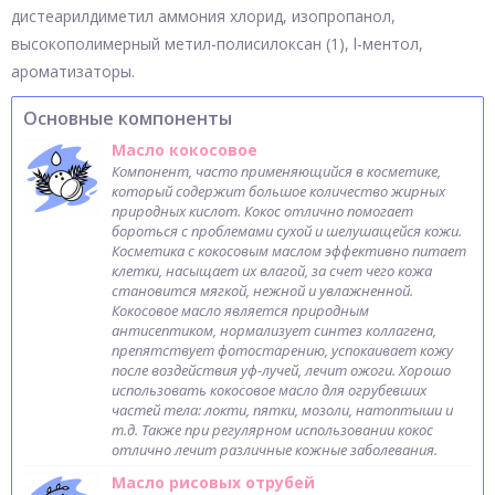
дистеарилдиметил аммония хлорид, изопропанол,
высокополимерный метил-полисилоксан (1), l-ментол,
ароматизаторы.
Основные компоненты
Масло кокосовое
Компонент, часто применяющийся в косметике,
который содержит большое количество жирных
природных кислот. Кокос отлично помогает
бороться с проблемами сухой и шелушащейся кожи.
Косметика с кокосовым маслом эффективно питает
клетки, насыщает их влагой, за счет чего кожа
становится мягкой, нежной и увлажненной.
Кокосовое масло является природным
антисептиком, нормализует синтез коллагена,
препятствует фотостарению, успокаивает кожу
после воздействия уф-лучей, лечит ожоги. Хорошо
использовать кокосовое масло для огрубевших
частей тела: локти, пятки, мозоли, натоптыши и
т.д. Также при регулярном использовании кокос
отлично лечит различные кожные заболевания.
Масло рисовых отрубей