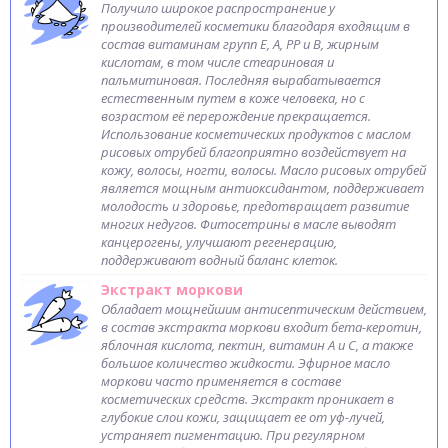
Получило широкое распространение у
производителей косметики благодаря входящим в
состав витаминам групп Е, А, РР и В, жирным
кислотам, в том числе стеариновая и
пальмитиновая. Последняя вырабатывается
естественным путем в коже человека, но с
возрастом её перерождение прекращается.
Использование косметических продуктов с маслом
рисовых отрубей благоприятно воздействует на
кожу, волосы, ногти, волосы. Масло рисовых отрубей
является мощным антиоксидантом, поддерживает
молодость и здоровье, предотвращает развитие
многих недугов. Фитосетрины в масле выводят
канцерогены, улучшают регенерацию,
поддерживают водный баланс клеток.
Экстракт моркови
Обладает мощнейшим антисептическим действием,
в состав экстракта моркови входит бета-керотин,
яблочная кислота, пектин, витамин А и С, а также
большое количество жидкости. Эфирное масло
моркови часто применяется в составе
косметических средств. Экстракт проникает в
глубокие слои кожи, защищает ее от уф-лучей,
устраняет пигментацию. При регулярном