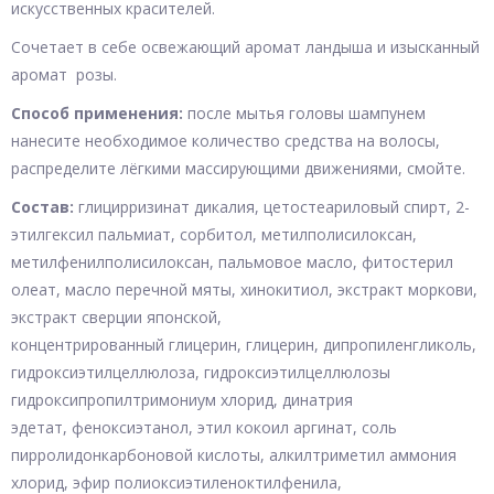
искусственных красителей.
Сочетает в себе освежающий аромат ландыша и изысканный
аромат розы.
Способ применения:
после мытья головы шампунем
нанесите необходимое количество средства на волосы,
распределите лёгкими массирующими движениями, смойте.
Состав:
глицирризинат дикалия, цетостеариловый спирт, 2-
этилгексил пальмиат, сорбитол, метилполисилоксан,
метилфенилполисилоксан, пальмовое масло, фитостерил
олеат, масло перечной мяты, хинокитиол, экстракт моркови,
экстракт сверции японской,
концентрированный глицерин, глицерин, дипропиленгликоль,
гидроксиэтилцеллюлоза, гидроксиэтилцеллюлозы
гидроксипропилтримониум хлорид, динатрия
эдетат, феноксиэтанол, этил кокоил аргинат, соль
пирролидонкарбоновой кислоты, алкилтриметил аммония
хлорид, эфир полиоксиэтиленоктилфенила,