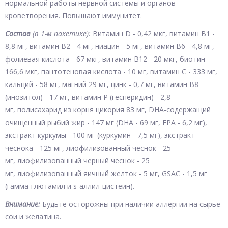
нормальной работы нервной системы и органов
кроветворения. Повышают иммунитет.
Состав
(в 1-м пакетике):
Витамин D - 0,42 мкг, витамин В1 -
8,8 мг, витамин В2 - 4 мг, ниацин - 5 мг, витамин В6 - 4,8 мг,
фолиевая кислота - 67 мкг, витамин В12 - 20 мкг, биотин -
166,6 мкг, пантотеновая кислота - 10 мг, витамин С - 333 мг,
кальций - 58 мг, магний 29 мг, цинк - 0,7 мг, витамин В8
(инозитол) - 17 мг, витамин Р (гесперидин) - 2,8
мг, полисахарид из корня цикория 83 мг, DHA-содержащий
очищенный рыбий жир - 147 мг (DHA - 69 мг, ЕРА - 6,2 мг),
экстракт куркумы - 100 мг (куркумин - 7,5 мг), экстракт
чеснока - 125 мг, лиофилизованный чеснок - 25
мг, лиофилизованный черный чеснок - 25
мг, лиофилизованный яичный желток - 5 мг, GSAC - 1,5 мг
(гамма-глютамил и s-аллил-цистеин).
Внимание:
Будьте осторожны при наличии аллергии на сырье
сои и желатина.