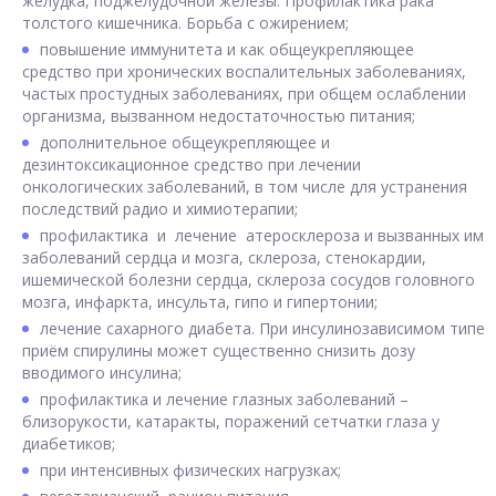
желудка, поджелудочной железы. Профилактика рака
толстого кишечника. Борьба с ожирением;
повышение иммунитета и как общеукрепляющее
средство при хронических воспалительных заболеваниях,
частых простудных заболеваниях, при общем ослаблении
организма, вызванном недостаточностью питания;
дополнительное общеукрепляющее и
дезинтоксикационное средство при лечении
онкологических заболеваний, в том числе для устранения
последствий радио и химиотерапии;
профилактика и лечение атеросклероза и вызванных им
заболеваний сердца и мозга, склероза, стенокардии,
ишемической болезни сердца, склероза сосудов головного
мозга, инфаркта, инсульта, гипо и гипертонии;
лечение сахарного диабета. При инсулинозависимом типе
приём спирулины может существенно снизить дозу
вводимого инсулина;
профилактика и лечение глазных заболеваний –
близорукости, катаракты, поражений сетчатки глаза у
диабетиков;
при интенсивных физических нагрузках;