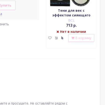
Купить
Водостойкая жидкая
Тени для век c
ка
подводка (цвет
эффектом сияющего
(у
насыщенный черный)
блеска (серебро)
BCL
BCL
внить
2 379 р.
713 р.
Нет в наличии
Нет в наличии
В корзину
В корзину
ите и просушите. Не оставляйте рядом с