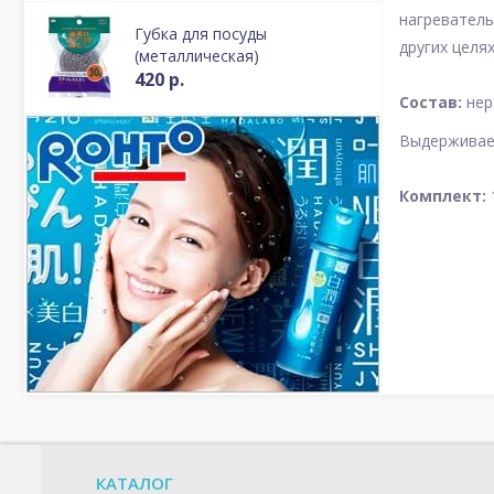
нагреватель
Губка для посуды
других целя
(металлическая)
420 р.
Состав:
нер
Выдерживает
Комплект:
1
КАТАЛОГ