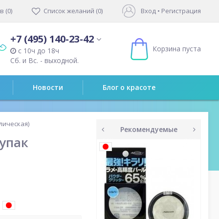
 (0)
Список желаний (0)
Вход
•
Регистрация
+7 (495) 140-23-42
Корзина пуста
с 10ч до 18ч
Сб. и Вс. - выходной.
Новости
Блог о красоте
лическая)
Рекомендуемые
/упак
prev
next