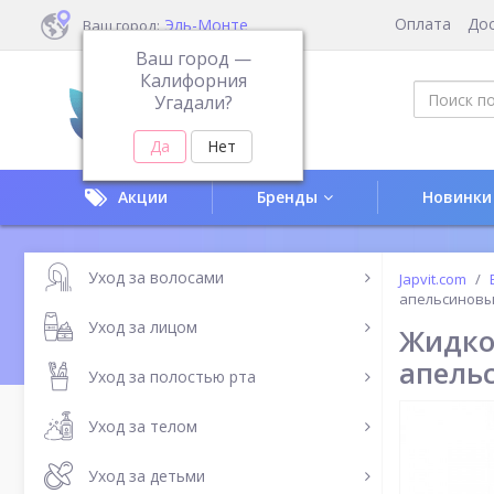
Оплата
До
Эль-Монте
Ваш город:
Ваш город —
Калифорния
Угадали?
Акции
Бренды
Новинки
Уход за волосами
Japvit.com
апельсиновы
Уход за лицом
Жидко
апель
Уход за полостью рта
Уход за телом
Уход за детьми