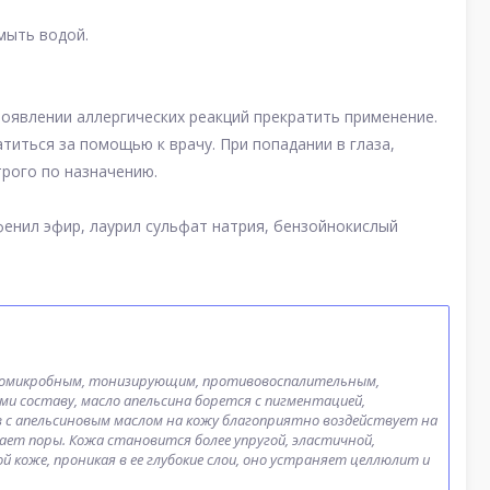
мыть водой.
 появлении аллергических реакций прекратить применение.
иться за помощью к врачу. При попадании в глаза,
рого по назначению.
фенил эфир, лаурил сульфат натрия, бензойнокислый
ивомикробным, тонизирующим, противовоспалительным,
 составу, масло апельсина борется с пигментацией,
в с апельсиновым маслом на кожу благоприятно воздействует на
жает поры. Кожа становится более упругой, эластичной,
 коже, проникая в ее глубокие слои, оно устраняет целлюлит и