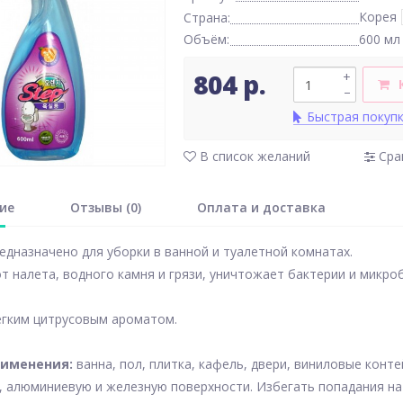
Корея
Страна:
Объём:
600 мл
804 р.
+
–
Быстрая покуп
В список желаний
Сра
ие
Отзывы (0)
Оплата и доставка
едназначено для уборки в ванной и туалетной комнатах.
т налета, водного камня и грязи, уничтожает бактерии и микро
егким цитрусовым ароматом.
рименения:
ванна, пол, плитка, кафель, двери, виниловые конт
 алюминиевую и железную поверхности. Избегать попадания на