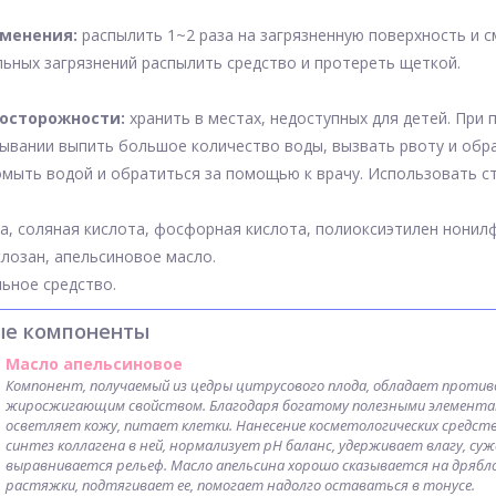
именения:
распылить 1~2 раза на загрязненную поверхность и с
льных загрязнений распылить средство и протереть щеткой.
осторожности:
хранить в местах, недоступных для детей. При
ывании выпить большое количество воды, вызвать рвоту и обрат
мыть водой и обратиться за помощью к врачу. Использовать ст
а, соляная кислота, фосфорная кислота, полиоксиэтилен нонил
клозан, апельсиновое масло.
льное средство.
ые компоненты
Масло апельсиновое
Компонент, получаемый из цедры цитрусового плода, обладает прот
жиросжигающим свойством. Благодаря богатому полезными элементами
осветляет кожу, питает клетки. Нанесение косметологических средст
синтез коллагена в ней, нормализует рН баланс, удерживает влагу, су
выравнивается рельеф. Масло апельсина хорошо сказывается на дряблой
растяжки, подтягивает ее, помогает надолго оставаться в тонусе.