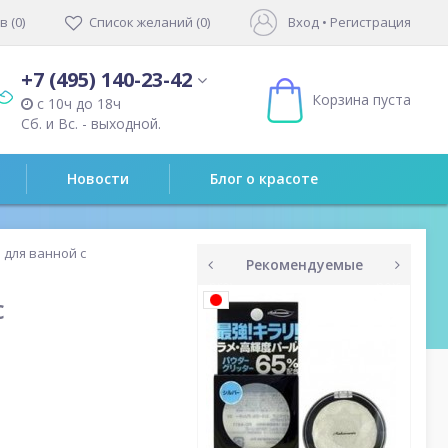
 (0)
Список желаний (0)
Вход
•
Регистрация
+7 (495) 140-23-42
Корзина пуста
с 10ч до 18ч
Сб. и Вс. - выходной.
Новости
Блог о красоте
 для ванной с
Рекомендуемые
prev
next
с