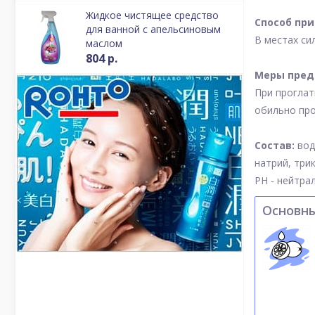
Жидкое чистящее средство
Способ пр
для ванной с апельсиновым
В местах си
маслом
804 р.
Меры пред
При проглат
обильно про
Состав:
вод
натрий, три
РH - нейтра
Основн