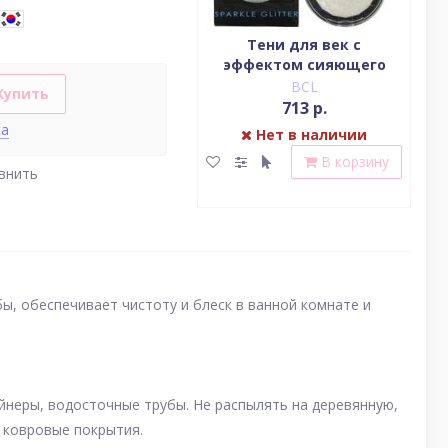
Водостойкая жидкая
Тени для век c
подводка (цвет
эффектом сияющего
(у
насыщенный черный)
блеска (серебро)
BCL
BCL
Купить
2 379 р.
713 р.
ка
Нет в наличии
Нет в наличии
В корзину
В корзину
внить
бы, обеспечивает чистоту и блеск в ванной комнате и
ейнеры, водосточные трубы. Не распылять на деревянную,
 ковровые покрытия.