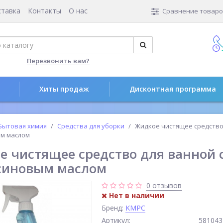
ставка
Контакты
О нас
Сравнение товаров
Перезвонить вам?
Хиты продаж
Дисконтная программа
Бытовая химия
Средства для уборки
Жидкое чистящее средство
м маслом
е чистящее средство для ванной 
синовым маслом
0 отзывов
Нет в наличии
Бренд:
KMPC
Артикул:
581043