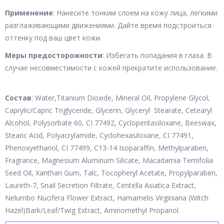
Применение
: Нанесите тонким слоем на кожу лица, легкими
разглаживающими движениями. Дайте время подстроиться
оттенку под ваш цвет кожи.
Меры предосторожности
: Избегать попадания в глаза. В
случае несовместимости с кожей прекратите использование.
Состав
: Water,Titanium Dioxide, Mineral Oil, Propylene Glycol,
Caprylic/Capric Triglyceride, Glycerin, Glyceryl Stearate, Cetearyl
Alcohol, Polysorbate 60, CI 77492, Cyclopentasiloxane, Beeswax,
Stearic Acid, Polyacrylamide, Cyclohexasiloxane, CI 77491,
Phenoxyethanol, CI 77499, C13-14 Isoparaffin, Methylparaben,
Fragrance, Magnesium Aluminum Silicate, Macadamia Ternifolia
Seed Oil, Xanthan Gum, Talc, Tocopheryl Acetate, Propylparaben,
Laureth-7, Snail Secretion Filtrate, Centella Asiatica Extract,
Nelumbo Nucifera Flower Extract, Hamamelis Virginiana (Witch
Hazel)Bark/Leaf/Twig Extract, Aminomethyl Propanol.