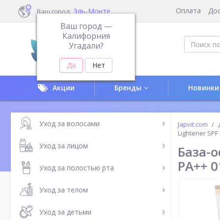
Оплата
До
Эль-Монте
Ваш город:
Ваш город —
Калифорния
Угадали?
Акции
Бренды
Новинки
Уход за волосами
Japvit.com
Lightener SPF
Уход за лицом
База-о
PA++ 0
Уход за полостью рта
Уход за телом
Уход за детьми