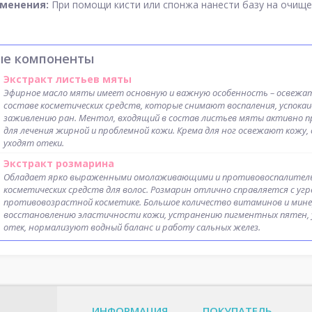
именения:
При помощи кисти или спонжа нанести базу на очище
ые компоненты
Экстракт листьев мяты
Эфирное масло мяты имеет основную и важную особенность – освежат
составе косметических средств, которые снимают воспаления, успока
заживлению ран. Ментол, входящий в состав листьев мяты активно 
для лечения жирной и проблемной кожи. Крема для ног освежают кожу,
уходят отеки.
Экстракт розмарина
Обладает ярко выраженными омолаживающими и противовоспалительн
косметических средств для волос. Розмарин отлично справляется с угр
противовозрастной косметике. Большое количество витаминов и мине
восстановлению эластичности кожи, устранению пигментных пятен, 
отек, нормализуют водный баланс и работу сальных желез.
ИНФОРМАЦИЯ
ПОКУПАТЕЛЬ