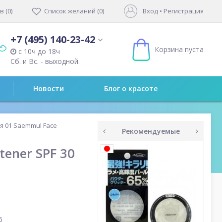
 (0)
Список желаний (0)
Вход
•
Регистрация
+7 (495) 140-23-42
Корзина пуста
с 10ч до 18ч
Сб. и Вс. - выходной.
Новости
Блог о красоте
я 01 Saemmul Face
Рекомендуемые
prev
next
tener SPF 30
6