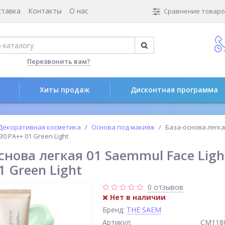
ставка
Контакты
О нас
Сравнение товаров
Перезвонить вам?
Хиты продаж
Дисконтная программа
Декоративная косметика
Основа под макияж
База-основа легка
 30 PA++ 01 Green Light
снова легкая 01 Saemmul Face Ligh
1 Green Light
0 отзывов
Нет в наличии
Бренд:
THE SAEM
Артикул:
СМ118