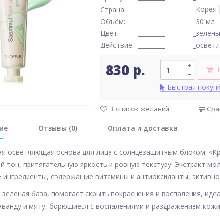
Корея
Страна:
Объём:
30 мл
Цвет:
зелены
Действие:
осветл
830 р.
+
–
Быстрая покуп
В список желаний
Сра
ие
Отзывы (0)
Оплата и доставка
я осветляющая основа для лица с солнцезащитным блоком. «Кр
й тон, притягательную яркость и ровную текстуру! Экстракт мо
 ингредиенты, содержащие витамины и антиоксиданты, активн
 – зеленая база, помогает скрыть покраснения и воспаления, и
аванду и мяту, борющиеся с воспалениями и раздражением кожи