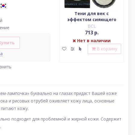
Водостойкая жидкая
Тени для век c
подводка (цвет
эффектом сияющего
(у
й
насыщенный черный)
блеска (серебро)
BCL
BCL
ение
2 379 р.
713 р.
Нет в наличии
Нет в наличии
Купить
В корзину
В корзину
ка
внить
ем-лампочка» буквально на глазах придаст Вашей коже
лока и рисовых отрубей оживляет кожу лица, основные
о питают кожу.
деально подходит для проблемной и жирной кожи. Содержит
.