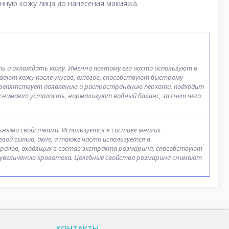
нную кожу лица до нанесения макияжа.
ь и охлаждать кожу. Именно поэтому его часто используют в
ивают кожу после укусов, ожогов, способствуют быстрому
препятствует появлению и распространению перхоти, подходит
 снимают усталость, нормализуют водный баланс, за счет чего
ыми свойствами. Используется в составе многих
евой сыпью, акне, а также часто используется в
ралов, входящих в состав экстракта розмарина, способствуют
увеличению кровотока. Целебные свойства розмарина снимают
КОНТАКТЫ