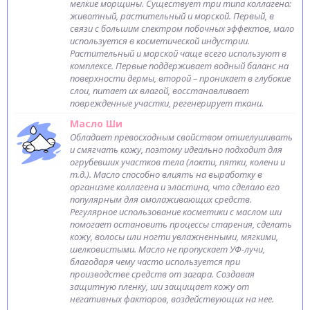
мелкие морщины. Существует три типа коллагена:
животный, растительный и морской. Первый, в
связи с большим спектром побочных эффектов, мало
используется в косметической индустрии.
Растительный и морской чаще всего используют в
комплексе. Первые поддерживает водный баланс на
поверхности дермы, второй – проникает в глубокие
слои, питает их влагой, восстанавливает
поврежденные участки, регенерирует ткани.
Масло Ши
Обладает превосходным свойством отшелушивать
и смягчать кожу, поэтому идеально подходит для
огрубевших участков тела (локти, пятки, колени и
т.д.). Масло способно влиять на выработку в
организме коллагена и эластина, что сделало его
популярным для омолаживающих средств.
Регулярное использование косметики с маслом ши
помогает остановить процессы старения, сделать
кожу, волосы или ногти увлажненными, мягкими,
шелковистыми. Масло не пропускает УФ-лучи,
благодаря чему часто используется при
производстве средств от загара. Создавая
защитную пленку, ши защищает кожу от
негативных факторов, воздействующих на нее.