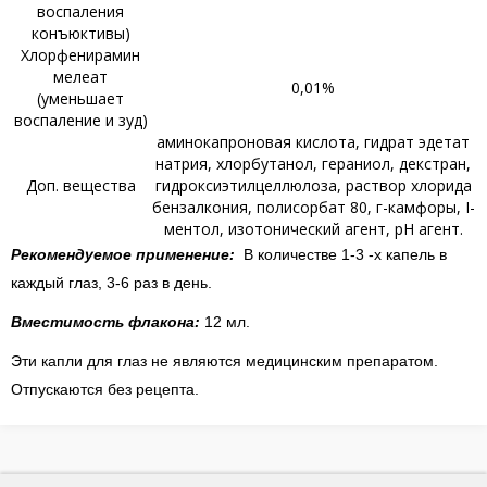
воспаления
конъюктивы)
Хлорфенирамин
мелеат
0,01%
(уменьшает
воспаление и зуд)
аминокапроновая кислота, гидрат эдетат
натрия, хлорбутанол, гераниол, декстран,
Доп. вещества
гидроксиэтилцеллюлоза, раствор хлорида
бензалкония, полисорбат 80, г-камфоры, I-
ментол, изотонический агент, рН агент.
Рекомендуемое применение:
В количестве 1-3 -х капель в
каждый глаз, 3-6 раз в день.
Вместимость флакона:
12 мл.
Эти капли для глаз не являются медицинским препаратом.
Отпускаются без рецепта.