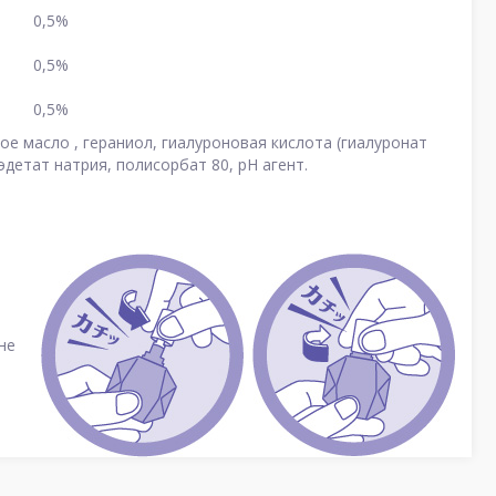
0,5%
0,5%
0,5%
ое масло , гераниол, гиалуроновая кислота (гиалуронат
эдетат натрия, полисорбат 80, рН агент.
не