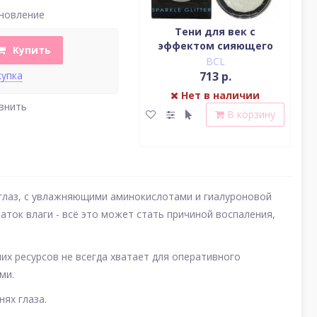
новление
Водостойкая жидкая
Тени для век c
подводка (цвет
эффектом сияющего
(у
Купить
насыщенный черный)
блеска (серебро)
BCL
BCL
2 379 р.
713 р.
купка
Нет в наличии
Нет в наличии
внить
В корзину
В корзину
 глаз, с увлажняющими аминокислотами и гиалуроновой
таток влаги - всё это может стать причиной воспаления,
их ресурсов не всегда хватает для оперативного
выми.
нях глаза.