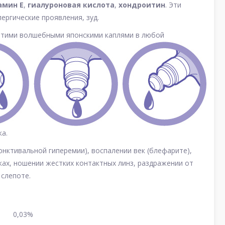
амин Е
,
гиалуроновая кислота
,
хондроитин
. Эти
ергические проявления, зуд.
 этими волшебными японскими каплями в любой
а.
юнктивальной гиперемии), воспалении век (блефарите),
ках, ношении жестких контактных линз, раздражении от
 слепоте.
0,03%