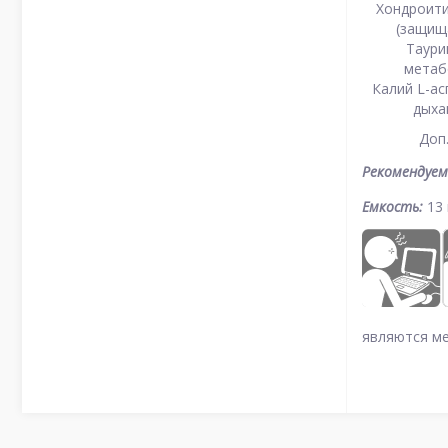
Хондроити
(защищ
Таури
метаб
Калий L-ас
дыха
Доп
Рекомендуем
Емкость:
13 
являются ме