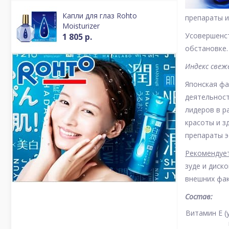
Капли для глаз Rohto
препараты и
Moisturizer
Усовершенст
1 805 р.
обстановке.
Индекс свеж
Японская ф
деятельност
лидеров в р
красоты и з
препараты э
Рекомендует
зуде и диск
внешних фак
Состав:
Витамин E (