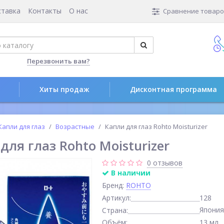
ставка
Контакты
О нас
Сравнение товаров
Перезвонить вам?
Хиты продаж
Дисконтная программа
Капли для глаз
Возрастные
Капли для глаз Rohto Moisturizer
для глаз Rohto Moisturizer
0 отзывов
В наличии
Бренд:
ROHTO
Артикул:
128
Япония
Страна:
Объём:
13 мл