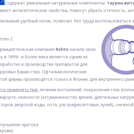
Содержат уникальные натуральные компоненты:
таурин
,
вит
меют антисептические свойства, помогут убрать отечность, алл
вованый удобный носик, позволит без труда воспользоваться
ести 2.
армацевтическая компания
Rohto
начала свою
ь в 1899г. и более века является одним из
азработке и производстве препаратов для
доровья Ваших глаз. Офтальмологические
той фирмы производятся только в Японии, для внутреннего рынк
ся применять при:
лечении воспалений, покраснении глаз (конъ
омфорте, неясности (затуманенности) зрения, длительных нагруз
торов (морской воды, пота, ультрафиолетовых лучей), снежной
улучшение притока
крови)