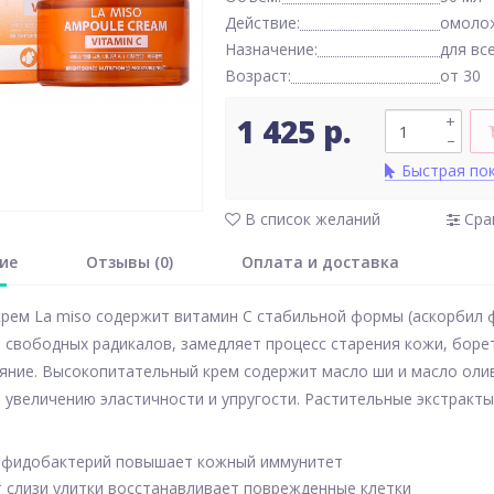
Действие:
омоло
Назначение:
для вс
Возраст:
от 30
1 425 р.
+
–
Быстрая по
В список желаний
Сра
ие
Отзывы (0)
Оплата и доставка
рем La miso содержит витамин С стабильной формы (аскорбил 
 свободных радикалов, замедляет процесс старения кожи, боре
яние. Высокопитательный крем содержит масло ши и масло олив
 увеличению эластичности и упругости. Растительные экстрак
ифидобактерий повышает кожный иммунитет
т слизи улитки восстанавливает поврежденные клетки