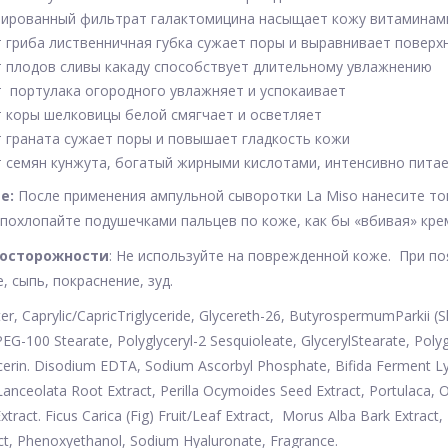
ированный фильтрат галактомицина насыщает кожу витаминам
т гриба лиственничная губка сужает поры и выравнивает поверх
т плодов сливы какаду способствует длительному увлажнению
т портулака огородного увлажняет и успокаивает
т коры шелковицы белой смягчает и осветляет
т граната сужает поры и повышает гладкость кожи
т семян кунжута, богатый жирными кислотами, интенсивно пита
е:
После применения ампульной сыворотки La Miso нанесите тон
похлопайте подушечками пальцев по коже, как бы «вбивая» крем
осторожности
: Не используйте на поврежденной коже. При п
, сыпь, покраснение, зуд.
r, Caprylic/CapricTriglyceride, Glycereth-26, ButyrospermumParkii (S
EG-100 Stearate, Polyglyceryl-2 Sesquioleate, GlycerylStearate, Polyg
cerin. Disodium EDTA, Sodium Ascorbyl Phosphate, Bifida Ferment Lysa
anceolata Root Extract, Perilla Ocymoides Seed Extract, Portulaca, O
tract. Ficus Carica (Fig) Fruit/Leaf Extract, Morus Alba Bark Extract,
act, Phenoxyethanol, Sodium Hyaluronate, Fragrance.