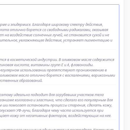
рме и эпидермисе. Благодаря широкому спектру действия,
лота отлично борется со свободными радикалами, оказывая
 на воздействие солнечных лучей, не становится сухой и не
лительное, увлажняющее действие, устраняет пигментацию и
ется в косметической индустрии. В оливковом масле содержится
новая кислота, витамины групп Е и А, флавоноиды.
 регулярном использовании препятствуют проникновению в
оливковое масло отлично борется с воспалениями, варикозными
ственных образований.
этому идеально подходит для огрубевших участков тела
рганизме коллагена и эластина, что сделало его популярным для
м ши помогает остановить процессы старения, сделать кожу,
пускает УФ-лучи, благодаря чему часто используется при
ищает кожу от негативных факторов, воздействующих на нее.
 улиточного муцина не одна улитка не пострадала. Компонент