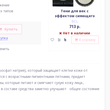
жение
Водостойкая жидкая
Тени для век c
ех типов
подводка (цвет
эффектом сияющего
(у
насыщенный черный)
блеска (серебро)
BCL
BCL
2 379 р.
713 р.
Купить
Нет в наличии
Нет в наличии
купка
В корзину
В корзину
внить
фосфат натрия), который защищает клетки кожи от
тся с возрастными пигментными пятнами, придает
ы, которые питают и смягчают сухую кожу лица.,
ты в составе средства заметно улучшают общее состояние