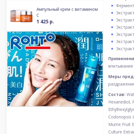
Фермент
Ампульный крем с витамином
Экстрак
С
Экстрак
1 425 р.
Экстрак
Экстрак
Экстрак
Экстрак
Применени
впитывания 
Меры пред
раздражение
Состав:
Wate
Hexanediol, P
Ethylhexylgly
Codonopsis L
Mume Fruit Ex
Culture Extr