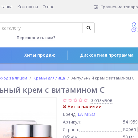
ставка
Контакты
О нас
Сравнение товаров
Перезвонить вам?
Хиты продаж
Дисконтная программа
Уход за лицом
Кремы для лица
Ампульный крем с витамином С
ьный крем с витамином С
0 отзывов
Нет в наличии
Бренд:
LA MISO
Артикул:
541959
Корея
Страна:
Объём:
50 мл