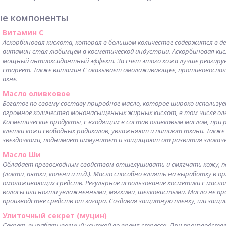
ые компоненты
Витамин С
Аскорбиновая кислота, которая в большом количестве содержится в де
витамин стал любимцем в косметической индустрии. Аскорбиновая кис
мощный антиоксидантный эффект. За счет этого кожа лучше реагирует
стареет. Также витамин С оказывает омолаживающее, противовоспа
акне.
Масло оливковое
Богатое по своему составу природное масло, которое широко использу
огромное количество мононасыщенных жирных кислот, в том числе олеи
Косметические продукты, с входящим в состав оливковым маслом, при
клетки кожи свободных радикалов, увлажняют и питают ткани. Также 
звездочками, поднимает иммунитет и защищают от развития злокаче
Масло Ши
Обладает превосходным свойством отшелушивать и смягчать кожу, по
(локти, пятки, колени и т.д.). Масло способно влиять на выработку в о
омолаживающих средств. Регулярное использование косметики с масло
волосы или ногти увлажненными, мягкими, шелковистыми. Масло не про
производстве средств от загара. Создавая защитную пленку, ши защ
Улиточный секрет (муцин)
Секрет, вырабатываемый улиткой во время стресса. При производстве