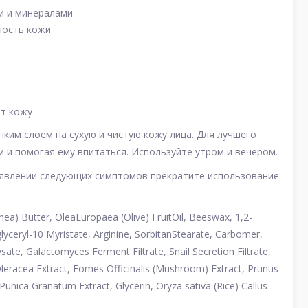
и и минералами
ность кожи
ет кожу
ким слоем на сухую и чистую кожу лица. Для лучшего
 и помогая ему впитаться. Используйте утром и вечером.
оявлении следующих симптомов прекратите использование:
hea) Butter, OleaEuropaea (Olive) FruitOil, Beeswax, 1,2-
lyceryl-10 Myristate, Arginine, SorbitanStearate, Carbomer,
te, Galactomyces Ferment Filtrate, Snail Secretion Filtrate,
leracea Extract, Fomes Officinalis (Mushroom) Extract, Prunus
 Punica Granatum Extract, Glycerin, Oryza sativa (Rice) Callus