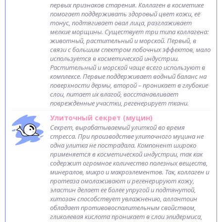
первых признаков старения. Коллаген в косметике
помогает поддерживать здоровый цвет кожи, её
тонус, подтягивает овал лица, разглаживает
мелкие морщины. Существует три типа коллагена:
животный, растительный и морской. Первый, в
связи с большим спектром побочных эффектов, мало
используется в косметической индустрии.
Растительный и морской чаще всего используют в
комплексе. Первые поддерживает водный баланс на
поверхности дермы, второй – проникает в глубокие
слои, питает их влагой, восстанавливает
поврежденные участки, регенерирует ткани.
Улиточный секрет (муцин)
Секрет, вырабатываемый улиткой во время
стресса. При производстве улиточного муцина не
одна улитка не пострадала. Компонент широко
применяется в косметической индустрии, так как
содержит огромное количество полезных веществ,
минералов, микро и макроэлементов. Так, коллаген и
протеаза омолаживают и регенерируют кожу,
эластин делает ее более упругой и подтянутой,
хитозан способствует увлажнению, аллантоин
обладает противовоспалительным свойством,
гликолевая кислота проникает в слои эпидермиса,