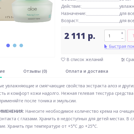
Действие:
увлаж
Назначение:
для вс
Возраст:
для вс
2 111 р.
+
–
Быстрая по
В список желаний
Сра
ие
Отзывы (0)
Оплата и доставка
е увлажняющие и смягчающие свойства экстракта алоэ и друг
ть и комфорт кожи надолго. Нежная гелевая текстура средства
применяйте после тоника и эмульсии.
ИМЕНЕНИЯ:
Нанесите необходимое количество крема на очищен
онтакта с глазами. Хранить в недоступных для детей местах. В
ие. Хранить при температуре от +5°С до +25°С.