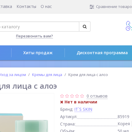
ставка
Контакты
О нас
Сравнение товаров
Перезвонить вам?
Хиты продаж
Дисконтная программа
Уход за лицом
Кремы для лица
Крем для лица с алоэ
ля лица с алоэ
0 отзывов
Нет в наличии
Бренд:
IT`S SKIN
Артикул:
85919
Корея
Страна:
Объём:
50 мл