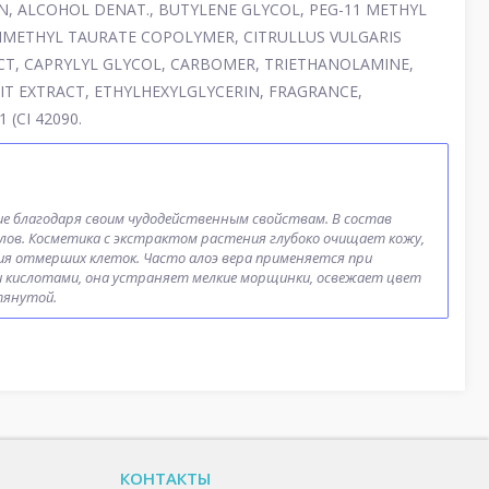
N, ALCOHOL DENAT., BUTYLENE GLYCOL, PEG-11 METHYL
IMETHYL TAURATE COPOLYMER, CITRULLUS VULGARIS
CT, CAPRYLYL GLYCOL, CARBOMER, TRIETHANOLAMINE,
IT EXTRACT, ETHYLHEXYLGLYCERIN, FRAGRANCE,
(CI 42090.
ие благодаря своим чудодейственным свойствам. В состав
лов. Косметика с экстрактом растения глубоко очищает кожу,
ия отмерших клеток. Часто алоэ вера применяется при
 кислотами, она устраняет мелкие морщинки, освежает цвет
тянутой.
КОНТАКТЫ