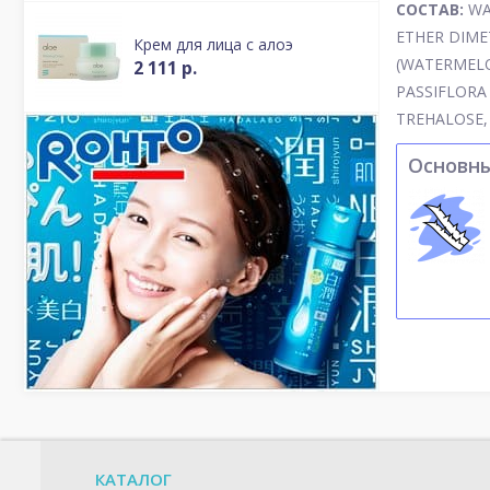
СОСТАВ:
WA
ETHER DIME
Крем для лица с алоэ
(WATERMELO
2 111 р.
PASSIFLORA
TREHALOSE, 
Основн
КАТАЛОГ