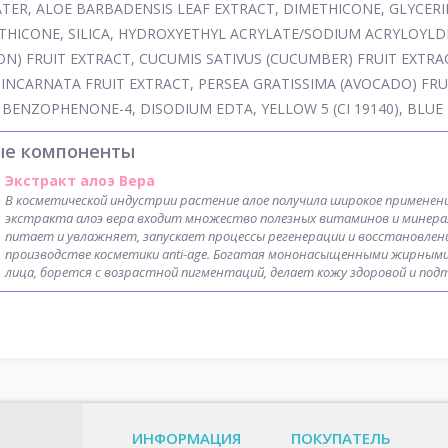
TER, ALOE BARBADENSIS LEAF EXTRACT, DIMETHICONE, GLYCERI
THICONE, SILICA, HYDROXYETHYL ACRYLATE/SODIUM ACRYLOYLD
N) FRUIT EXTRACT, CUCUMIS SATIVUS (CUCUMBER) FRUIT EXTRA
 INCARNATA FRUIT EXTRACT, PERSEA GRATISSIMA (AVOCADO) FRU
BENZOPHENONE-4, DISODIUM EDTA, YELLOW 5 (CI 19140), BLUE 1 
ые компоненты
Экстракт алоэ Вера
В косметической индустрии растение алое получила широкое применен
экстракта алоэ вера входит множество полезных витаминов и минера
питает и увлажняет, запускает процессы регенерации и восстановлен
производстве косметики anti-age. Богатая мононасыщенными жирными
лица, борется с возрастной пигментаций, делает кожу здоровой и под
ИНФОРМАЦИЯ
ПОКУПАТЕЛЬ