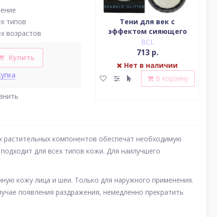
нение
Водостойкая жидкая
Тени для век c
ех типов
подводка (цвет
эффектом сияющего
(у
ех возрастов
насыщенный черный)
блеска (серебро)
BCL
BCL
2 379 р.
713 р.
Купить
Нет в наличии
Нет в наличии
купка
В корзину
В корзину
внить
их растительных компонентов обеспечат необходимую
 подходит для всех типов кожи. Для наилучшего
ную кожу лица и шеи. Только для наружного применения.
 случае появления раздражения, немедленно прекратить