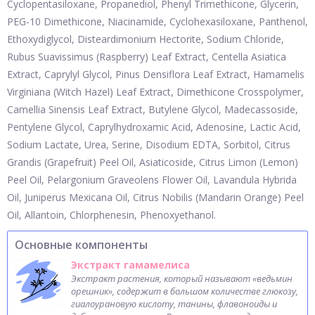
Cyclopentasiloxane, Propanediol, Phenyl Trimethicone, Glycerin,
PEG-10 Dimethicone, Niacinamide, Cyclohexasiloxane, Panthenol,
Ethoxydiglycol, Disteardimonium Hectorite, Sodium Chloride,
Rubus Suavissimus (Raspberry) Leaf Extract, Centella Asiatica
Extract, Caprylyl Glycol, Pinus Densiflora Leaf Extract, Hamamelis
Virginiana (Witch Hazel) Leaf Extract, Dimethicone Crosspolymer,
Camellia Sinensis Leaf Extract, Butylene Glycol, Madecassoside,
Pentylene Glycol, Caprylhydroxamic Acid, Adenosine, Lactic Acid,
Sodium Lactate, Urea, Serine, Disodium EDTA, Sorbitol, Citrus
Grandis (Grapefruit) Peel Oil, Asiaticoside, Citrus Limon (Lemon)
Peel Oil, Pelargonium Graveolens Flower Oil, Lavandula Hybrida
Oil, Juniperus Mexicana Oil, Citrus Nobilis (Mandarin Orange) Peel
Oil, Allantoin, Chlorphenesin, Phenoxyethanol.
Основные компоненты
Экстракт гамамелиса
Экстракт растения, который называют «ведьмин
орешник», содержит в большом количестве глюкозу,
гиалоурановую кислоту, танины, флавоноиды и