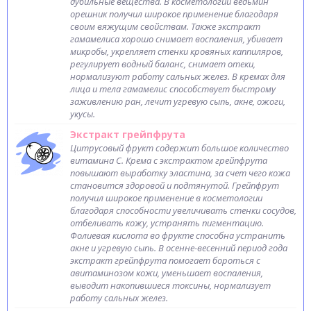
дубильные вещества. В косметологии ведьмин
орешник получил широкое применение благодаря
своим вяжущим свойствам. Также экстракт
гамамелиса хорошо снимает воспаления, убивает
микробы, укрепляет стенки кровяных каппиляров,
регулирует водный баланс, снимает отеки,
нормализуют работу сальных желез. В кремах для
лица и тела гамамелис способствует быстрому
заживлению ран, лечит угревую сыпь, акне, ожоги,
укусы.
Экстракт грейпфрута
Цитрусовый фрукт содержит большое количество
витамина C. Крема с экстрактом грейпфрута
повышают выработку эластина, за счет чего кожа
становится здоровой и подтянутой. Грейпфрут
получил широкое применение в косметологии
благодаря способности увеличивать стенки сосудов,
отбеливать кожу, устранять пигментацию.
Фолиевая кислота во фрукте способна устранить
акне и угревую сыпь. В осенне-весенний период года
экстракт грейпфрута помогает бороться с
авитаминозом кожи, уменьшает воспаления,
выводит накопившиеся токсины, нормализует
работу сальных желез.