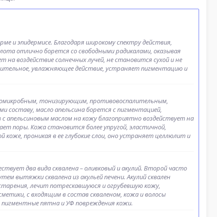
рме и эпидермисе. Благодаря широкому спектру действия,
лота отлично борется со свободными радикалами, оказывая
 на воздействие солнечных лучей, не становится сухой и не
лительное, увлажняющее действие, устраняет пигментацию и
ивомикробным, тонизирующим, противовоспалительным,
 составу, масло апельсина борется с пигментацией,
в с апельсиновым маслом на кожу благоприятно воздействует на
жает поры. Кожа становится более упругой, эластичной,
 коже, проникая в ее глубокие слои, оно устраняет целлюлит и
ствует два вида сквалена – оливковый и акулий. Второй часто
тем вытяжки сквалена из акульей печени. Акулий сквален
старения, лечит потрескавшуюся и огрубевшую кожу,
метики, с входящим в состав скваленом, кожа и волосы
, пигментные пятна и УФ повреждения кожи.