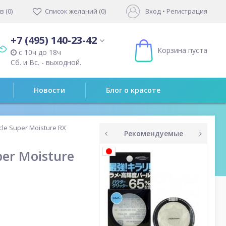
 (0)
Список желаний (0)
Вход
•
Регистрация
+7 (495) 140-23-42
Корзина пуста
с 10ч до 18ч
Сб. и Вс. - выходной.
Новости
Блог о красоте
le Super Moisture RX
Рекомендуемые
prev
next
er Moisture