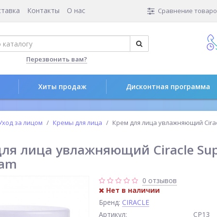
ставка
Контакты
О нас
Сравнение товаров
Перезвонить вам?
Хиты продаж
Дисконтная программа
Уход за лицом
Кремы для лица
Крем для лица увлажняющий Cirac
ля лица увлажняющий Ciracle Sup
eam
0 отзывов
Нет в наличии
Бренд:
CIRACLE
Артикул:
СР13