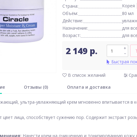
Корея
Страна:
Объём:
80 мл
Действие:
увлаж
Назначение:
для вс
Возраст:
для вс
2 149 р.
+
–
Быстрая по
В список желаний
Сра
ие
Отзывы (0)
Оплата и доставка
ежающий, ультра-увлажняющий крем мгновенно впитывается в кож
 цвет лица, способствует сужению пор. Содержит экстракт розы
именения:
Нанести крем на очищенную и тонизированную кожу 