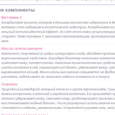
ые компоненты
Витамин С
Аскорбиновая кислота, которая в большом количестве содержится в де
витамин стал любимцем в косметической индустрии. Аскорбиновая кис
мощный антиоксидантный эффект. За счет этого кожа лучше реагирует
стареет. Также витамин С оказывает омолаживающее, противовоспа
акне.
Масло апельсиновое
Компонент, получаемый из цедры цитрусового плода, обладает прот
жиросжигающим свойством. Благодаря богатому полезными элементами
осветляет кожу, питает клетки. Нанесение косметологических средст
синтез коллагена в ней, нормализует рН баланс, удерживает влагу, су
выравнивается рельеф. Масло апельсина хорошо сказывается на дряблой
растяжки, подтягивает ее, помогает надолго оставаться в тонусе.
Сквален
Природный углеводород, который отнесли к группе каротиноидов. Суще
можно встретить в японской и корейской косметике. Его произовдят пу
отлично удерживает влагу, смягчает кожу, предотвращает признаки 
восстанавливает водный балланс. После регулярного использования кос
становятся гладкими, увлажненными. Устраняется угревая сыпь, акне