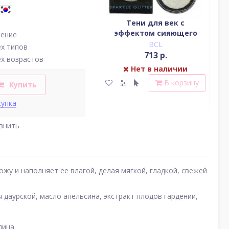
Водостойкая жидкая
Тени для век c
подводка (цвет
эффектом сияющего
(у
нение
насыщенный черный)
блеска (серебро)
BCL
BCL
ех типов
2 379 р.
713 р.
ех возрастов
Нет в наличии
Нет в наличии
В корзину
В корзину
Купить
купка
внить
у и наполняет ее влагой, делая мягкой, гладкой, свежей
 даурской, масло апельсина, экстракт плодов гардении,
лица.