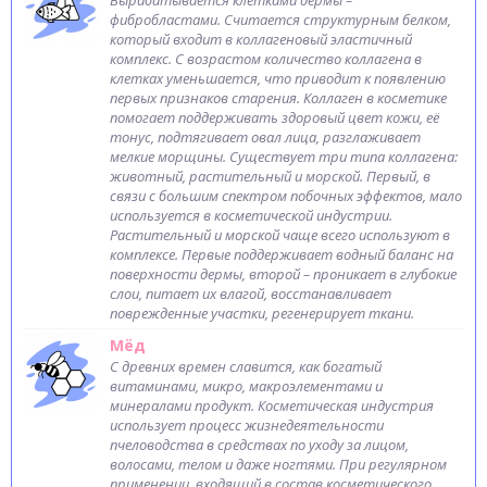
Вырабатывается клетками дермы –
фибробластами. Считается структурным белком,
который входит в коллагеновый эластичный
комплекс. С возрастом количество коллагена в
клетках уменьшается, что приводит к появлению
первых признаков старения. Коллаген в косметике
помогает поддерживать здоровый цвет кожи, её
тонус, подтягивает овал лица, разглаживает
мелкие морщины. Существует три типа коллагена:
животный, растительный и морской. Первый, в
связи с большим спектром побочных эффектов, мало
используется в косметической индустрии.
Растительный и морской чаще всего используют в
комплексе. Первые поддерживает водный баланс на
поверхности дермы, второй – проникает в глубокие
слои, питает их влагой, восстанавливает
поврежденные участки, регенерирует ткани.
Мёд
С древних времен славится, как богатый
витаминами, микро, макроэлементами и
минералами продукт. Косметическая индустрия
использует процесс жизнедеятельности
пчеловодства в средствах по уходу за лицом,
волосами, телом и даже ногтями. При регулярном
применении, входящий в состав косметического