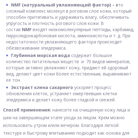
NMF (натуральный увлажняющий фактор) - э
то
сложный комплекс молекул в роговом слое кожи, который
способен притягивать и удерживать влагу, обеспечивать
упругость и плотность рогового слоя кожи. В
состав
NMF
входят низкомолекулярные пептиды, карбамид,
пирролидонкарбоновая кислота, аминокислоты и т. д. При
недостаточности увлажняющего фактора происходит
обезвоживание эпидермиса.
Глубинная морская вода
содержит большое
количество питательных веществ и 70 видов минералов,
которые активно увлажняют кожу, придают ей здоровый
вид, делают цвет кожи более естественным, выравнивают
ее тон.
Экстракт клена сахарного
ускоряет процесс
обновления клеток, устраняет омертвевшие клетки
эпидермиса и делает кожу более гладкой и свежей.
Способ применения:
нанесите на очищенную кожу лица и
шеи на завершающем этапе ухода за лицом. Крем можно
использовать утром и/или вечером. Благодаря легкой
текстуре и быстрому впитыванию подходит как основа для