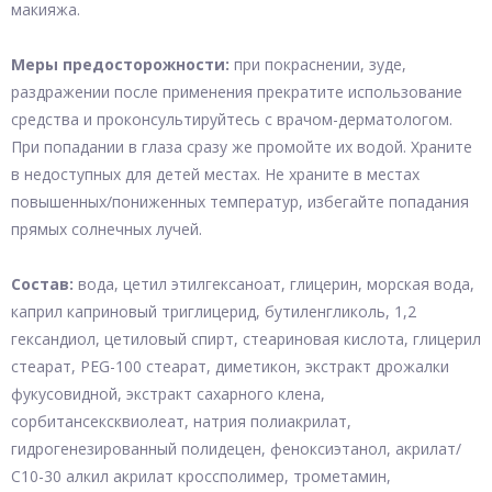
макияжа.
Меры предосторожности:
при покраснении, зуде,
раздражении после применения прекратите использование
средства и проконсультируйтесь с врачом-дерматологом.
При попадании в глаза сразу же промойте их водой. Храните
в недоступных для детей местах. Не храните в местах
повышенных/пониженных температур, избегайте попадания
прямых солнечных лучей.
Состав:
вода, цетил этилгексаноат, глицерин, морская вода,
каприл каприновый триглицерид, бутиленгликоль, 1,2
гександиол, цетиловый спирт, стеариновая кислота, глицерил
стеарат, PEG-100 стеарат, диметикон, экстракт дрожалки
фукусовидной, экстракт сахарного клена,
сорбитансексквиолеат, натрия полиакрилат,
гидрогенезированный полидецен, феноксиэтанол, акрилат/
С10-30 алкил акрилат кроссполимер, трометамин,