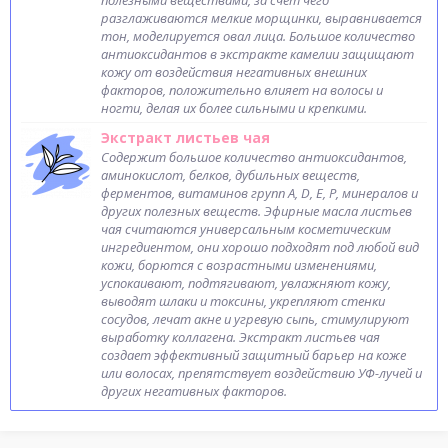
полезными веществами, за счет чего
разглаживаются мелкие морщинки, выравнивается
тон, моделируется овал лица. Большое количество
антиоксидантов в экстракте камелии защищают
кожу от воздействия негативных внешних
факторов, положительно влияет на волосы и
ногти, делая их более сильными и крепкими.
Экстракт листьев чая
Содержит большое количество антиоксидантов,
аминокислот, белков, дубильных веществ,
ферментов, витаминов групп A, D, E, P, минералов и
других полезных веществ. Эфирные масла листьев
чая считаются универсальным косметическим
ингредиентом, они хорошо подходят под любой вид
кожи, борются с возрастными изменениями,
успокаивают, подтягивают, увлажняют кожу,
выводят шлаки и токсины, укрепляют стенки
сосудов, лечат акне и угревую сыпь, стимулируют
выработку коллагена. Экстракт листьев чая
создает эффективный защитный барьер на коже
или волосах, препятствует воздействию УФ-лучей и
других негативных факторов.