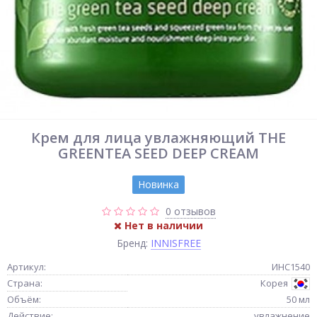
Крем для лица увлажняющий THE
GREENTEA SEED DEEP CREAM
Новинка
0 отзывов
Нет в наличии
Бренд:
INNISFREE
Артикул:
ИНС1540
Страна:
Корея
Объём:
50 мл
Действие:
увлажнение