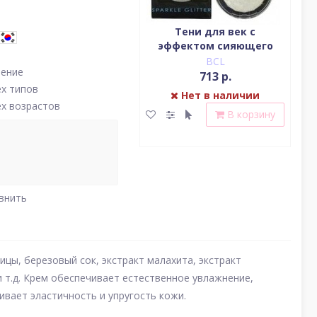
Водостойкая жидкая
Тени для век c
подводка (цвет
эффектом сияющего
(у
насыщенный черный)
блеска (серебро)
BCL
BCL
нение
2 379 р.
713 р.
ех типов
Нет в наличии
Нет в наличии
ех возрастов
В корзину
В корзину
внить
цы, березовый сок, экстракт малахита, экстракт
 т.д. Крем обеспечивает естественное увлажнение,
ивает эластичность и упругость кожи.