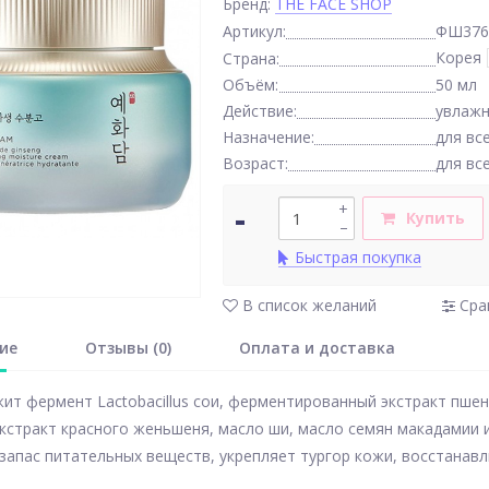
Бренд:
THE FACE SHOP
Артикул:
ФШ376
Корея
Страна:
Объём:
50 мл
Действие:
увлаж
Назначение:
для вс
Возраст:
для вс
-
+
Купить
–
Быстрая покупка
В список желаний
Сра
ие
Отзывы (0)
Оплата и доставка
ит фермент Lactobacillus сои, ферментированный экстракт пшени
кстракт красного женьшеня, масло ши, масло семян макадамии и
запас питательных веществ, укрепляет тургор кожи, восстанавл