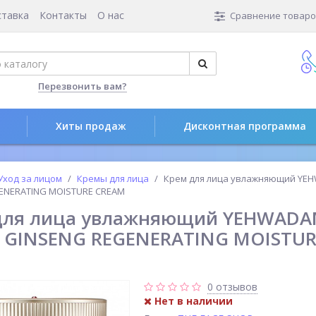
ставка
Контакты
О нас
Сравнение товаров
Перезвонить вам?
Хиты продаж
Дисконтная программа
Уход за лицом
Кремы для лица
Крем для лица увлажняющий YE
ENERATING MOISTURE CREAM
для лица увлажняющий YEHWADA
 GINSENG REGENERATING MOISTU
0 отзывов
Нет в наличии