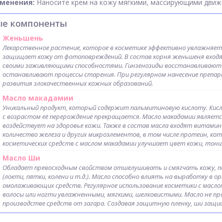
именения:
Наносите крем на кожу мягкими, массирующими движ
ые компоненты
Женьшень
Лекарственное растение, которое в косметике эффективно увлажняет
защищает кожу от фотоповреждений. В состав корня женьшеня входя
своими заживляющими способностями. Гинзенозиды восстанавливают 
останавливают процессы старения. При регулярном нанесение препа
развития злокачественных кожных образований.
Масло макадамии
Уникальный продукт, который содержит пальмитиновую кислоту. Кис
с возрастом её перерождение прекращается. Масло макадамии являе
воздействует на здоровье кожи. Также в состав масла входят витамины
количество железа и других микроэлементов, в том числе протеин, к
косметических средств с маслом макадамии улучшает цвет кожи, тони
Масло Ши
Обладает превосходным свойством отшелушивать и смягчать кожу, по
(локти, пятки, колени и т.д.). Масло способно влиять на выработку в о
омолаживающих средств. Регулярное использование косметики с масло
волосы или ногти увлажненными, мягкими, шелковистыми. Масло не про
производстве средств от загара. Создавая защитную пленку, ши защ