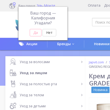
Оплата
До
Эль-Монте
Ваш город:
Ваш город —
Калифорния
Угадали?
Акции
Бренды
Новинки
Уход за волосами
Japvit.com
GINSENG REG
Уход за лицом
Крем 
GRADE
Уход за полостью рта
Новинка
Уход за телом
Уход за детьми