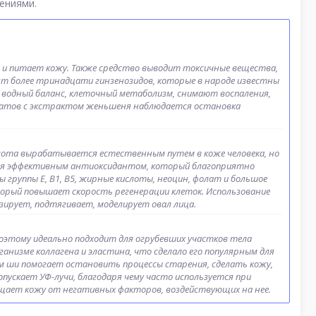
ениями.
 и питает кожу. Также средство выводит токсичные вещества,
т более тринадцати гинзенозидов, которые в народе известны
водный баланс, клеточный метаболизм, снимают воспаления,
ратов с экстрактом женьшеня наблюдается остановка
лота вырабатывается естественным путем в коже человека, но
тся эффективным антиоксидантом, который благоприятно
 группы Е, В1, В5, жирные кислоты, неоцин, фолат и большое
оторый повышает скорость регенерации клеток. Использование
зирует, подтягивает, моделирует овал лица.
этому идеально подходит для огрубевших участков тела
рганизме коллагена и эластина, что сделало его популярным для
м ши помогает остановить процессы старения, сделать кожу,
пускает УФ-лучи, благодаря чему часто используется при
ищает кожу от негативных факторов, воздействующих на нее.