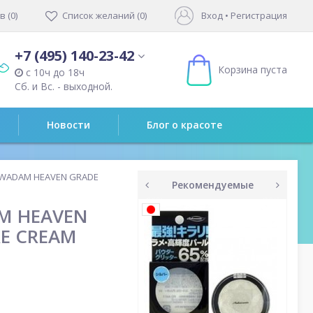
 (0)
Список желаний (0)
Вход
•
Регистрация
+7 (495) 140-23-42
Корзина пуста
с 10ч до 18ч
Сб. и Вс. - выходной.
Новости
Блог о красоте
HWADAM HEAVEN GRADE
Рекомендуемые
prev
next
M HEAVEN
RE CREAM