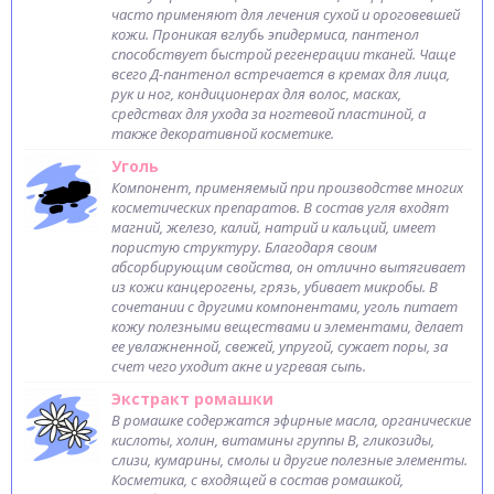
часто применяют для лечения сухой и ороговевшей
кожи. Проникая вглубь эпидермиса, пантенол
способствует быстрой регенерации тканей. Чаще
всего Д-пантенол встречается в кремах для лица,
рук и ног, кондиционерах для волос, масках,
средствах для ухода за ногтевой пластиной, а
также декоративной косметике.
Уголь
Компонент, применяемый при производстве многих
косметических препаратов. В состав угля входят
магний, железо, калий, натрий и кальций, имеет
пористую структуру. Благодаря своим
абсорбирующим свойства, он отлично вытягивает
из кожи канцерогены, грязь, убивает микробы. В
сочетании с другими компонентами, уголь питает
кожу полезными веществами и элементами, делает
ее увлажненной, свежей, упругой, сужает поры, за
счет чего уходит акне и угревая сыпь.
Экстракт ромашки
В ромашке содержатся эфирные масла, органические
кислоты, холин, витамины группы B, гликозиды,
слизи, кумарины, смолы и другие полезные элементы.
Косметика, с входящей в состав ромашкой,