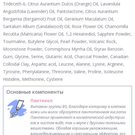
Trideceth-6, Citrus Aurantium Dulcis (Orange) Oil, Lavandula
Angustifolia (Lavender) Oil, Pantolactone, Citrus Aurantium
Bergamia (Bergamot) Fruit Oil, Geranium Maculatum Oil,
Santalum Album (Sandalwood) Oil, Rose Flower Oil, Chamomilla
Recutita (Matricaria) Flower Oil, 1,2-Hexanediol, Sapphire Powder,
Tourmaline, Butylene Glycol, Pearl Powder, Volcanic Rock,
Moonstone Powder, Commiphora Myrrha Oil, Styrax Benzoin
Gum, Glycine, Serine, Glutamic Acid, Charcoal Powder, Canadian
Colloidal Clay, Aspartic acid, Leucine, Alanine, Lysine, Arginine,
Tyrosine, Phenylalanine, Threonine, Valine, Proline, Isoleucine
Histidine, Methionine, Cysteine
Основные компоненты
Пантенол
Витамин группы В5, благодаря которому в клетках
кожи или волос образуется пантотеновая кислота.
Пантенол применяют в косметической индустрии
как в чистом виде, так и вкупе с другими полезными
веществами. Обладая хорошим увлажняющим,
влагоудерживающим и смягчающим эффектом, его