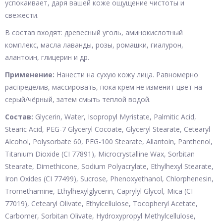
успокаивает, даря вашей коже ощущение чистоты и
свежести.
В состав входят: древесный уголь, аминокислотный
комплекс, масла лаванды, розы, ромашки, гиалурон,
алантоин, глицерин и др.
Применение:
Нанести на сухую кожу лица. Равномерно
распределив, массировать, пока крем не изменит цвет на
серый/чёрный, затем смыть теплой водой.
Состав:
Glycerin, Water, Isopropyl Myristate, Palmitic Acid,
Stearic Acid, PEG-7 Glyceryl Cocoate, Glyceryl Stearate, Cetearyl
Alcohol, Polysorbate 60, PEG-100 Stearate, Allantoin, Panthenol,
Titanium Dioxide (CI 77891), Microcrystalline Wax, Sorbitan
Stearate, Dimethicone, Sodium Polyacrylate, Ethylhexyl Stearate,
Iron Oxides (CI 77499), Sucrose, Phenoxyethanol, Chlorphenesin,
Tromethamine, Ethylhexylglycerin, Caprylyl Glycol, Mica (CI
77019), Cetearyl Olivate, Ethylcellulose, Tocopheryl Acetate,
Carbomer, Sorbitan Olivate, Hydroxypropyl Methylcellulose,