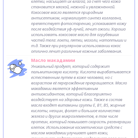
клетки, насыщает их влагой, за счет чего кожа
становится мягкой, нежной и увлажненной.
Кокосовое масло является природным
антисептиком, нормализует синтез коллагена,
препятствует фотостарению, успокаивает кожу
после воздействия уф-лучей, лечит ожоги. Хорошо
использовать кокосовое масло для огрубевших
частей тела: локти, пятки, мозоли, натоптыши и
т.д. Также при регулярном использовании кокос
отлично лечит различные кожные заболевания.
Масло макадамии
Уникальный продукт, который содержит
пальмитиновую кислоту. Кислота вырабатывается
естественным путем в коже человека, но с
возрастом её перерождение прекращается. Масло
макадамии является эффективным
антиоксидантом, который благоприятно
воздействует на здоровье кожи. Также в состав
масла входят витамины группы Е, В1, В5, жирные
кислоты, неоцин, фолат и большое количество
железа и других микроэлементов, в том числе
протеин, который повышает скорость регенерации
клеток. Использование косметических средств с
маслом макадамии улучшает цвет кожи,