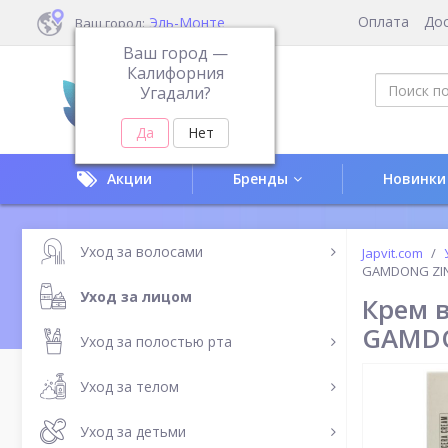
Оплата
До
Эль-Монте
Ваш город:
Ваш город —
Калифорния
Угадали?
Акции
Бренды
Новинки
Уход за волосами
Japvit.com
GAMDONG ZIN
Уход за лицом
Крем 
GAMDO
Уход за полостью рта
Уход за телом
Уход за детьми