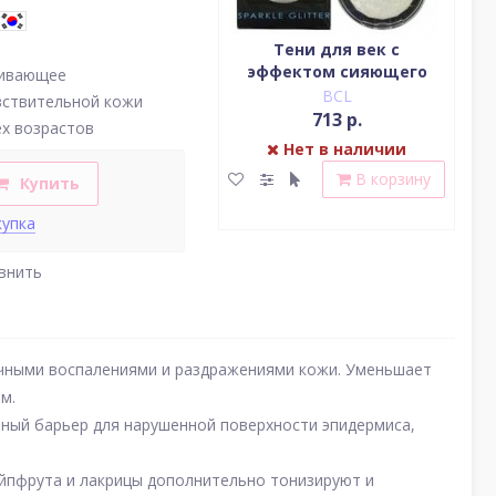
Водостойкая жидкая
Тени для век c
подводка (цвет
эффектом сияющего
(у
аивающее
насыщенный черный)
блеска (серебро)
BCL
BCL
вствительной кожи
2 379 р.
713 р.
ех возрастов
Нет в наличии
Нет в наличии
В корзину
В корзину
Купить
купка
внить
чными воспалениями и раздражениями кожи. Уменьшает
м.
тный барьер для нарушенной поверхности эпидермиса,
ейпфрута и лакрицы дополнительно тонизируют и