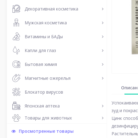
Декоративная косметика
Мужская косметика
Витамины и БАДы
Капли для глаз
Бытовая химия
Магнитные ожерелья
Описан
Блокатор вирусов
Успокаиваю
Японская аптека
зуд и покра
Товары для животных
Цинк способ
дезинфициру
Просмотренные товары
Растительны