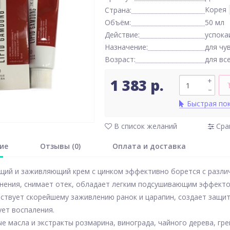
Корея
Страна:
Объём:
50 мл
Действие:
успок
Назначение:
для чу
Возраст:
для вс
1 383 р.
+
–
Быстрая по
В список желаний
Сра
ие
Отзывы (0)
Оплата и доставка
щий и заживляющий крем с цинком эффективно борется с разли
снения, снимает отек, обладает легким подсушивающим эффекто
ствует скорейшему заживлению ранок и царапин, создает защи
ет воспаления.
е масла и экстракты розмарина, винограда, чайного дерева, гр