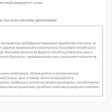
местный иммунитет кожи.
частки кожи мягкими движениями.
с экстрактом грейпфрута повышают выработку эластина, за
л широкое применение в косметологии благодаря способности
ю. Фолиевая кислота во фрукте способна устранить акне и
могает бороться с авитаминозом кожи, уменьшает воспаления,
ыми свойствами. Используется в составе многих
евой сыпью, акне, а также часто используется в
ралов, входящих в состав экстракта розмарина, способствуют
увеличению кровотока. Целебные свойства розмарина снимают