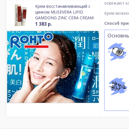
освежают ко
Крем восстанавливающий с
цинком MUSEVERA LIPID
Крем можно 
GAMDONG ZINC CERA CREAM
Способ пр
1 383 р.
Основн