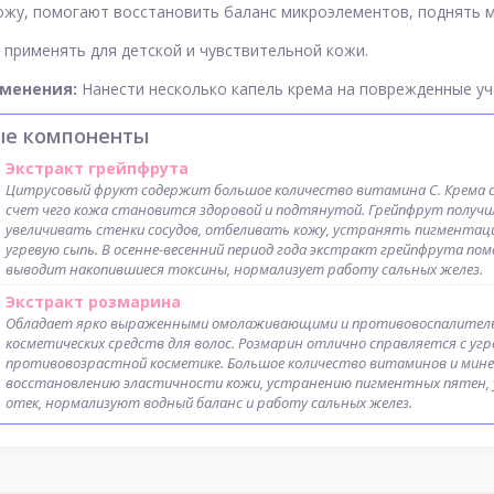
жу, помогают восстановить баланс микроэлементов, поднять 
применять для детской и чувствительной кожи.
именения:
Нанести несколько капель крема на поврежденные у
ые компоненты
Экстракт грейпфрута
Цитрусовый фрукт содержит большое количество витамина C. Крема 
счет чего кожа становится здоровой и подтянутой. Грейпфрут получи
увеличивать стенки сосудов, отбеливать кожу, устранять пигментаци
угревую сыпь. В осенне-весенний период года экстракт грейпфрута по
выводит накопившиеся токсины, нормализует работу сальных желез.
Экстракт розмарина
Обладает ярко выраженными омолаживающими и противовоспалительн
косметических средств для волос. Розмарин отлично справляется с угр
противовозрастной косметике. Большое количество витаминов и мине
восстановлению эластичности кожи, устранению пигментных пятен, 
отек, нормализуют водный баланс и работу сальных желез.