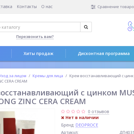
ставка
Контакты
О нас
Сравнение товаров
Перезвонить вам?
Хиты продаж
Дисконтная программа
Уход за лицом
Кремы для лица
Крем восстанавливающий с цинк
C CERA CREAM
восстанавливающий с цинком MUS
NG ZINC CERA CREAM
0 отзывов
Нет в наличии
Бренд:
DEOPROCE
Артикул:
ДП403