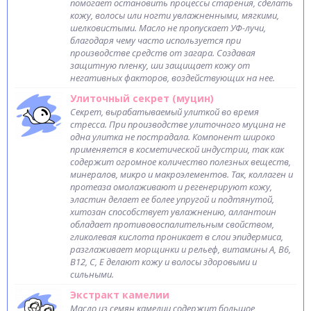
помогает остановить процессы старения, сделать
кожу, волосы или ногти увлажненными, мягкими,
шелковистыми. Масло не пропускает УФ-лучи,
благодаря чему часто используется при
производстве средств от загара. Создавая
защитную пленку, ши защищает кожу от
негативных факторов, воздействующих на нее.
Улиточный секрет (муцин)
Секрет, вырабатываемый улиткой во время
стресса. При производстве улиточного муцина не
одна улитка не пострадала. Компонент широко
применяется в косметической индустрии, так как
содержит огромное количество полезных веществ,
минералов, микро и макроэлементов. Так, коллаген и
протеаза омолаживают и регенерируют кожу,
эластин делает ее более упругой и подтянутой,
хитозан способствует увлажнению, аллантоин
обладает противовоспалительным свойством,
гликолевая кислота проникает в слои эпидермиса,
разглаживает морщинки и рельеф, витамины А, В6,
В12, С, Е делают кожу и волосы здоровыми и
сильными.
Экстракт камелии
Масло из семян камелии содержит большое