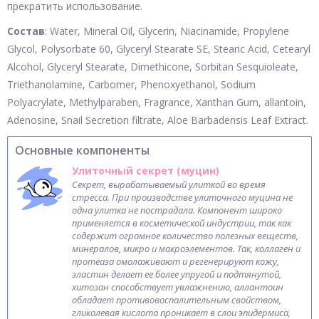
прекратить использование.
Состав
: Water, Mineral Oil, Glycerin, Niacinamide, Propylene
Glycol, Polysorbate 60, Glyceryl Stearate SE, Stearic Acid, Cetearyl
Alcohol, Glyceryl Stearate, Dimethicone, Sorbitan Sesquioleate,
Triethanolamine, Carbomer, Phenoxyethanol, Sodium
Polyacrylate, Methylparaben, Fragrance, Xanthan Gum, allantoin,
Adenosine, Snail Secretion filtrate, Aloe Barbadensis Leaf Extract.
Основные компоненты
Улиточный секрет (муцин)
Секрет, вырабатываемый улиткой во время
стресса. При производстве улиточного муцина не
одна улитка не пострадала. Компонент широко
применяется в косметической индустрии, так как
содержит огромное количество полезных веществ,
минералов, микро и макроэлементов. Так, коллаген и
протеаза омолаживают и регенерируют кожу,
эластин делает ее более упругой и подтянутой,
хитозан способствует увлажнению, аллантоин
обладает противовоспалительным свойством,
гликолевая кислота проникает в слои эпидермиса,